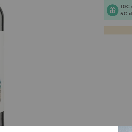
10€
5€ 