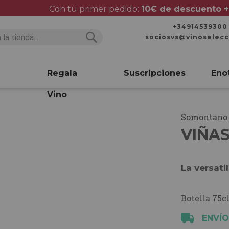
Con tu primer pedido:
10€ de descuento +
+34914539300
sociosvs@vinoselec
Buscar
Buscar
Regala
Suscripciones
Eno
Vino
Somontano
VIÑAS
La versati
Botella 75cl
ENVÍO