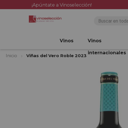
¡Apúntate a Vinoselección!
Vinos
Vinos
internacionales
Inicio
Viñas del Vero Roble 2023
Saltar
al
final
de
la
galería
de
imágenes