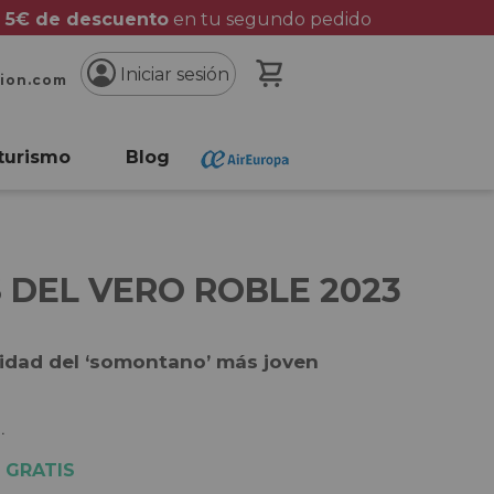
 5€ de descuento
en tu segundo pedido
Mi cesta
Iniciar sesión
cion.com
turismo
Blog
 DEL VERO ROBLE 2023
lidad del ‘somontano’ más joven
.
 GRATIS