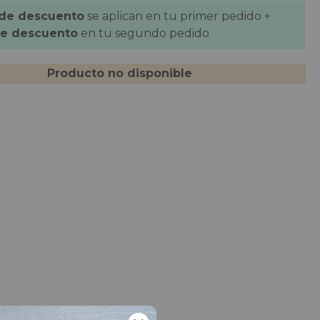
 de descuento
se aplican en tu primer pedido +
de descuento
en tu segundo pedido
Producto no disponible