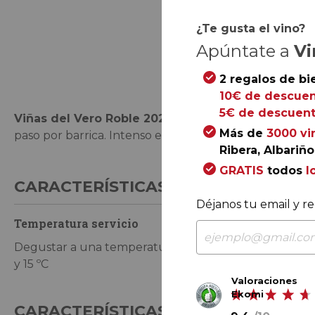
¿Te gusta el vino?
Apúntate a
Vi
Saltar
al
2 regalos de bi
comienzo
10€ de descuen
de
5€ de descuent
Viñas del Vero Roble 2023
es un ensamblaje de cab
la
Más de
3000 vi
paso por barrica. Intenso en aromas y suave y redond
galería
Ribera, Albariño.
de
GRATIS
todos
l
imágenes
CARACTERÍSTICAS DE CONSUMO
Déjanos tu email y re
Temperatura servicio
Degustar a una temperatura entre 13
y 15 ºC
Valoraciones
Ekomi
CARACTERÍSTICAS GENERALES