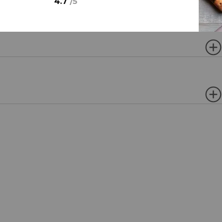
4.7
/
5