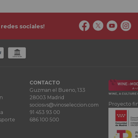
 redes sociales!
CONTACTO
Guzman el Bueno, 133
ón
28003 Madrid
Proyecto fi
sociosvs@vinoseleccion.com
ta
91 453 93 00
sporte
686 100 500