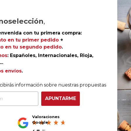
Ref.
AGR-DN1390
noselección
,
envenida con tu primera compra:
to en tu primer pedido
+
o en tu segundo pedido
.
ernet sauvignon y merlot con un breve pero acertado
nos
: Españoles, Internacionales, Rioja,
o en boca, con él disfrutará del Somontano más joven.
..
os envíos
.
cibirás información sobre nuestras propuestas
APUNTARME
Valoraciones
Google