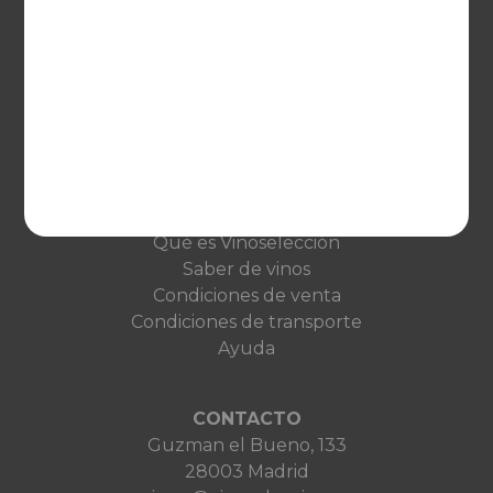
EUROPA
United Kingdom
Deutschland
Netherlands
France
VINOSELECCIÓN
Blog
Qué es Vinoselección
Saber de vinos
Condiciones de venta
Condiciones de transporte
Ayuda
CONTACTO
Guzman el Bueno, 133
28003 Madrid