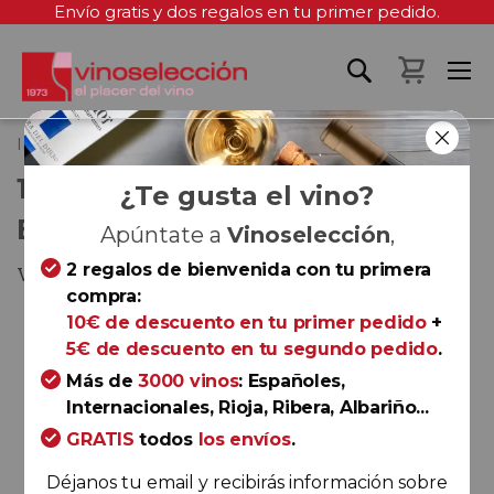
Envío gratis y dos regalos en tu primer pedido.
Mi cest
Inicio
120 Carmenère Reserva Especial 2022
120 CARMENÈRE RESERVA
¿Te gusta el vino?
ESPECIAL 2022
Apúntate a
Vinoselección
,
2 regalos de bienvenida con tu primera
Valle Central
compra:
Saltar
10€ de descuento en tu primer pedido
+
al
5€ de descuento en tu segundo pedido
.
final
Más de
3000 vinos
: Españoles,
de
Internacionales, Rioja, Ribera, Albariño...
la
GRATIS
todos
los envíos
.
galería
de
Déjanos tu email y recibirás información sobre