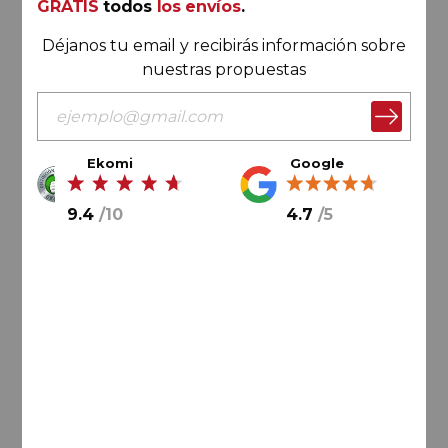
GRATIS
todos
los envíos
.
Déjanos tu email y recibirás información sobre
nuestras propuestas
Ekomi
Google
54,
00
€
9.4
/
10
4.7
/
5
AÑADIR AL CARRITO
Ribera del Duero
Matarromera Crianza