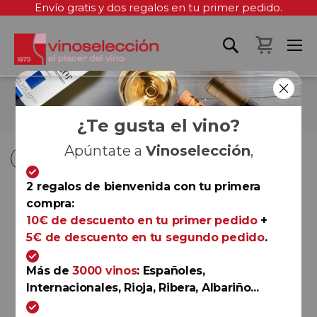
Envío gratis y dos regalos en tu primer pedido.
Mi cest
ESTUCHES
¿Te gusta el vino?
Apúntate a
Vinoselección
,
Fi
Comprar por
Ordenar por
D
2 regalos de bienvenida con tu primera
D
compra:
Rioja
10€ de descuento en tu primer pedido
+
Marqués de Murrieta
5€ de descuento en tu segundo pedido
.
Reserva Mágnum 2021 (con
estuche)
Más de
3000 vinos
: Españoles,
Marqués de Murrieta
Internacionales, Rioja, Ribera, Albariño...