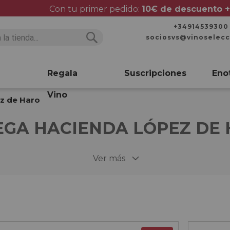
Con tu primer pedido:
10€ de descuento +
+34914539300
sociosvs@vinoselec
Buscar
Buscar
Regala
Suscripciones
Eno
Vino
z de Haro
GA HACIENDA LÓPEZ DE
Ver más