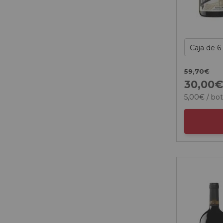
59,
70
€
30,
00
5,
00
€
/ bot