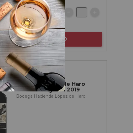
€
otella
AÑADIR AL CARRITO
Rioja
Hacienda López de Haro
Reserva Mágnum 2019
Bodega Hacienda López de Haro