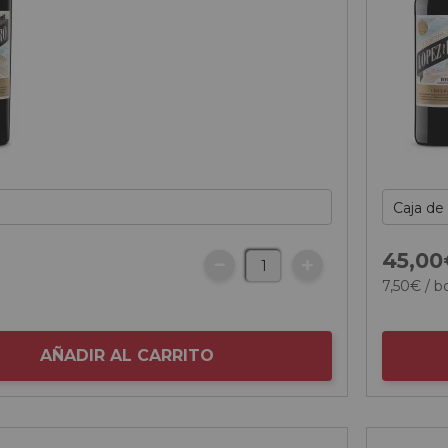
45,
00
7,
50
€
/ bo
AÑADIR AL CARRITO