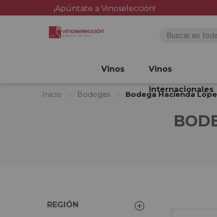
¡Apúntate a Vinoselección!
Vinos
Vinos
internacionales
Inicio
Bodegas
Bodega Hacienda Lópe
BODE
REGIÓN