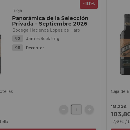
-10%
Rioja
Panorámica de la Selección
Privada – Septiembre 2026
Bodega Hacienda López de Haro
92
James Suckling
90
Decanter
otellas
Caja de 6
115,
20
€
€
103,
8
tella
17,
30
€
/ 