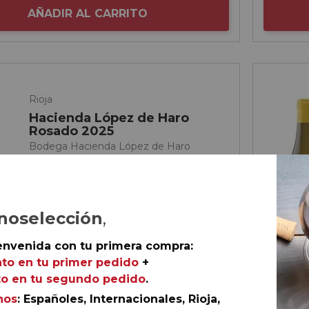
AÑADIR AL CARRITO
Rioja
Hacienda López de Haro
Rosado 2025
Bodega Hacienda López de Haro
noselección
,
envenida con tu primera compra:
to en tu primer pedido
+
o en tu segundo pedido
.
nos
: Españoles, Internacionales, Rioja,