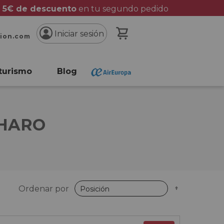
 5€ de descuento
en tu segundo pedido
Mi cesta
Iniciar sesión
cion.com
turismo
Blog
 HARO
Fijar
Ordenar por
Dirección
Descende