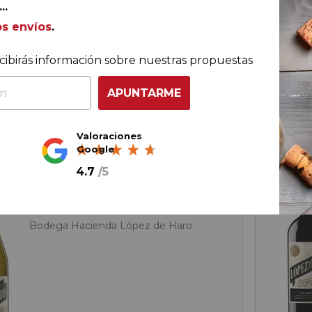
..
€
58,
00
os envíos
.
lla
9,
67
€
/ b
cibirás información sobre nuestras propuestas
AÑADIR AL CARRITO
APUNTARME
Valoraciones
Google
-50%
4.7
/
5
Rioja
Hacienda López de Haro
Blanco 2025
Bodega Hacienda López de Haro