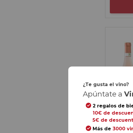
¿Te gusta el vino?
Apúntate a
Vi
2 regalos de bi
10€ de descuen
5€ de descuent
Más de
3000 vi