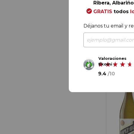
Ribera, Albariño.
43,
50
GRATIS
todos
l
7,
25
€
/ bote
Déjanos tu email y re
Valoraciones
Ekomi
9.4
/
10