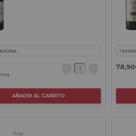
78,
90
tella
AÑADIR AL CARRITO
Rioja