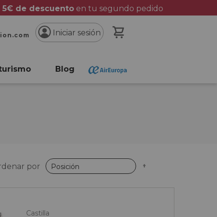
 5€ de descuento
en tu segundo pedido
Mi cesta
Iniciar sesión
cion.com
turismo
Blog
Fijar
rdenar por
Dirección
Descendente
Castilla