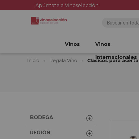
¡Apúntate a Vinoselección!
Vinos
Vinos
internacionales
Inicio
Regala Vino
Clásicos para acerta
BODEGA
REGIÓN