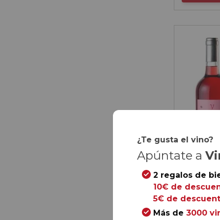
¿Te gusta el vino?
Apúntate a
Vi
2 regalos de bi
10€ de descuen
5€ de descuent
Más de
3000 vi
87,
00