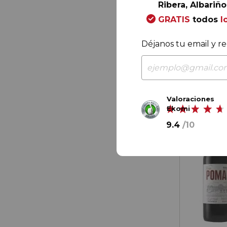
Ribera, Albariño.
14,
50
€
/ bo
GRATIS
todos
l
Déjanos tu email y re
Valoraciones
Ekomi
9.4
/
10