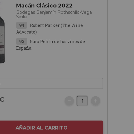
Macán Clásico 2022
Bodegas Benjamín Rothschild-Vega
Sicilia
94
Robert Parker (The Wine
Advocate)
93
Guía Peñín de los vinos de
España
€
AÑADIR AL CARRITO