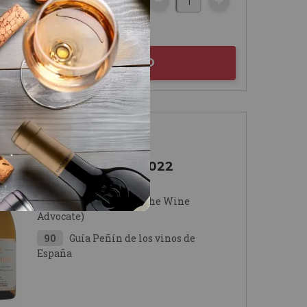
botella
AÑADIR AL CARRITO
Rioja
Contino Blanco 2022
Viñedos del Contino
94
Robert Parker (The Wine
Advocate)
90
Guía Peñín de los vinos de
España