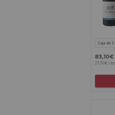
83,
10
€
27,
70
€
/ bo