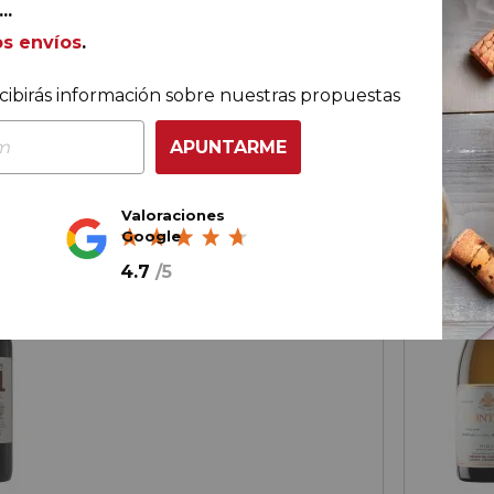
..
tella
18,
90
€
/ 
os envíos
.
cibirás información sobre nuestras propuestas
AÑADIR AL CARRITO
APUNTARME
Valoraciones
Google
Rioja
Viña Pomal Crianza Mágnum
4.7
/
5
2022
Bodegas Bilbaínas