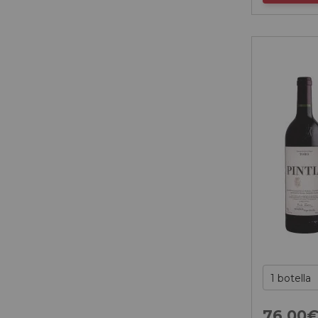
76,
00