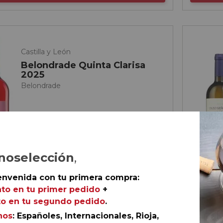
Castilla y León
Belondrade Quinta Clarisa
2025
Belondrade
noselección
,
envenida con tu primera compra:
to en tu primer pedido
+
o en tu segundo pedido
.
nos
: Españoles, Internacionales, Rioja,
€
56,
70