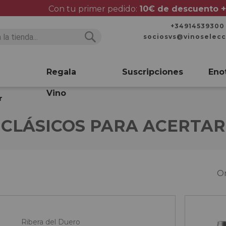
Con tu primer pedido:
10€ de descuento +
+34914539300
sociosvs@vinoselec
Buscar
Buscar
Regala
Suscripciones
Eno
Vino
r
CLÁSICOS PARA ACERTAR
O
Ribera del Duero