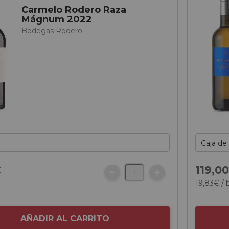
Carmelo Rodero Raza
Mágnum 2022
Bodegas Rodero
€
119,
0
19,
83
€
/ 
AÑADIR AL CARRITO