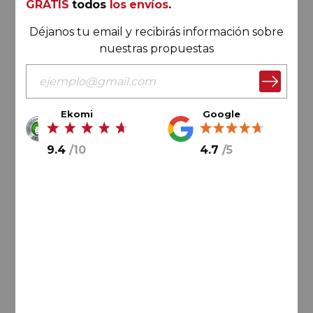
España
GRATIS
todos
los envíos
.
Déjanos tu email y recibirás información sobre
nuestras propuestas
Ekomi
Google
29,
85
€
9.4
/
10
4.7
/
5
AÑADIR AL CARRITO
Rioja
Contino Reserva Mágnum