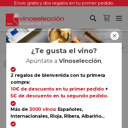
Envío gratis y dos regalos en tu primer pedido.
Mi cest
VIÑEDOS DEL CONTINO
¿Te gusta el vino?
Apúntate a
Vinoselección
,
Fi
Fi
Comprar por
Ordenar por
Ordenar por
D
D
2 regalos de bienvenida con tu primera
D
D
compra:
Rioja
10€ de descuento en tu primer pedido
+
Contino Blanco 2022
5€ de descuento en tu segundo pedido
.
Viñedos del Contino
94
Robert Parker (The Wine
Más de
3000 vinos
: Españoles,
Advocate)
Internacionales, Rioja, Ribera, Albariño...
90
Guía Peñín de los vinos de