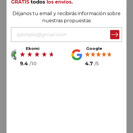
GRATIS
todos
los envíos
.
Déjanos tu email y recibirás información sobre
nuestras propuestas
Ekomi
Google
99,
00
€
9.4
/
10
4.7
/
5
16,
50
€
/ botella
AÑADIR AL CARRITO
Rioja
Abel Mendoza Viura 2024