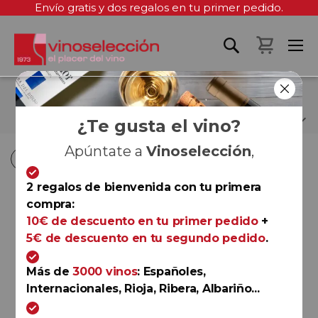
Envío gratis y dos regalos en tu primer pedido.
Mi cest
TIM ATKIN
¿Te gusta el vino?
Apúntate a
Vinoselección
,
Fi
Fi
Comprar por
Ordenar por
Ordenar por
D
D
2 regalos de bienvenida con tu primera
D
D
compra:
Valdeorras
10€ de descuento en tu primer pedido
+
Via XVIII 2022
5€ de descuento en tu segundo pedido
.
Bodegas Viña Somoza
92+
Robert Parker (The Wine
Más de
3000 vinos
: Españoles,
Advocate)
Internacionales, Rioja, Ribera, Albariño...
94
Tim Atkin