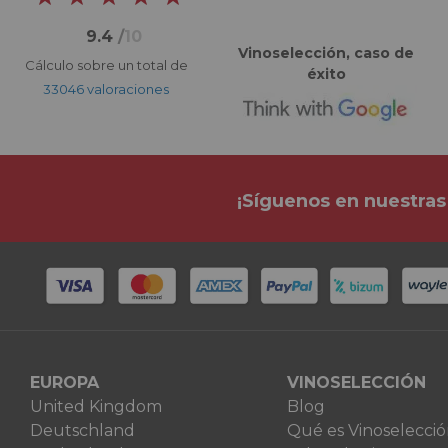
9.4
/
10
Vinoselección, caso de
Cálculo sobre un total de
éxito
33046 valoraciones
¡Síguenos en nuestras
EUROPA
VINOSELECCIÓN
United Kingdom
Blog
Deutschland
Qué es Vinoselecci