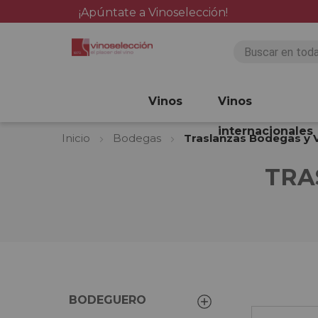
¡Apúntate a Vinoselección!
Vinos
Vinos
internacionales
Inicio
Bodegas
Traslanzas Bodegas y 
TRA
BODEGUERO