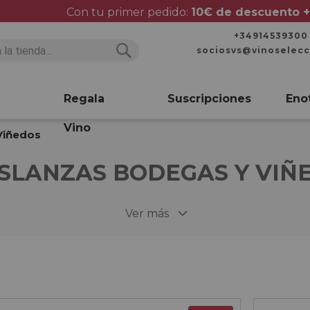
Con tu primer pedido:
10€ de descuento +
+34914539300
sociosvs@vinoselec
Buscar
Buscar
Regala
Suscripciones
Eno
Vino
Viñedos
SLANZAS BODEGAS Y VIÑ
Ver más