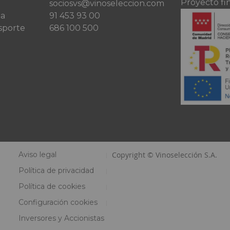
Proyecto fi
sociosvs@vinoseleccion.com
ta
91 453 93 00
sporte
686 100 500
Aviso legal
Copyright © Vinoselección S.A.
Política de privacidad
Política de cookies
Configuración cookies
Inversores y Accionistas