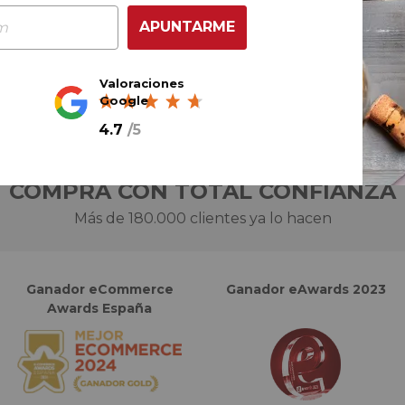
AÑADIR AL CARRITO
APUNTARME
Valoraciones
Google
4.7
/
5
COMPRA CON TOTAL CONFIANZA
Más de 180.000 clientes ya lo hacen
Ganador eCommerce
Ganador eAwards 2023
Awards España