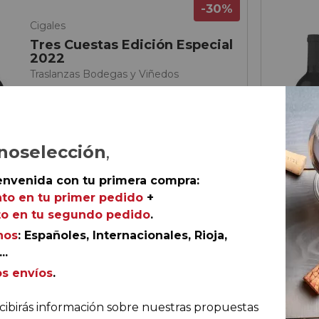
-30%
Cigales
Tres Cuestas Edición Especial
2022
Traslanzas Bodegas y Viñedos
noselección
,
envenida con tu primera compra:
to en tu primer pedido
+
o en tu segundo pedido
.
nos
: Españoles, Internacionales, Rioja,
..
67,
80
os envíos
.
€
11,
30
€
/ b
ella
cibirás información sobre nuestras propuestas