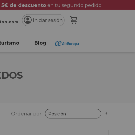
 5€ de descuento
en tu segundo pedido
Mi cesta
Iniciar sesión
cion.com
turismo
Blog
EDOS
Fijar
Ordenar por
Dirección
Descende