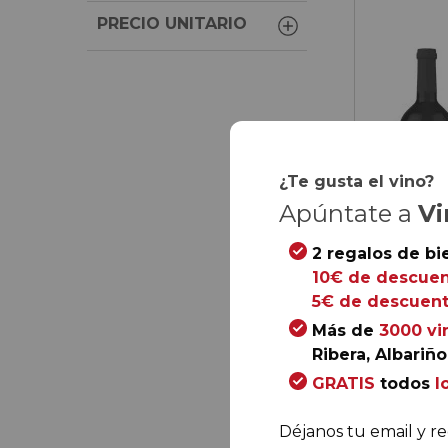
PRECIO UNITARIO
¿Te gusta el vino?
Apúntate a
Vi
2 regalos de bi
10€ de descuen
5€ de descuent
Más de
3000 vi
Ribera, Albariño.
60,
00
€
GRATIS
todos
l
42,
00
7,
00
€
/ bot
Déjanos tu email y re