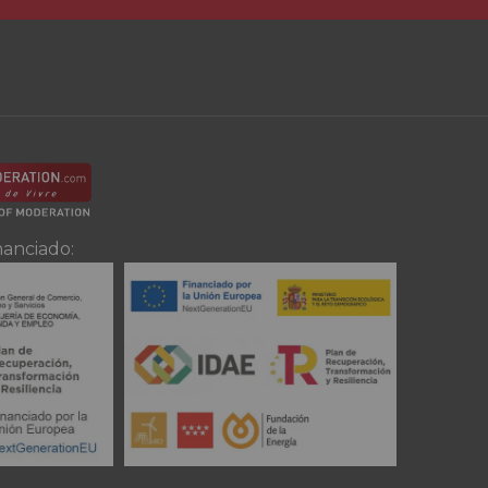
nanciado: