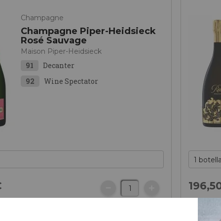
Champagne
Champagne Piper-Heidsieck
Rosé Sauvage
Maison Piper-Heidsieck
91
Decanter
92
Wine Spectator
€
196,
5