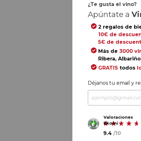
¿Te gusta el vino?
Apúntate a
Vi
2 regalos de bi
10€ de descuen
5€ de descuent
Más de
3000 vi
Ribera, Albariño.
GRATIS
todos
l
Déjanos tu email y re
Valoraciones
Ekomi
9.4
/
10