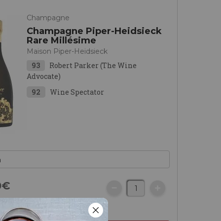
Champagne
Champagne Piper-Heidsieck
Rare Millésime
Maison Piper-Heidsieck
93
Robert Parker (The Wine
Advocate)
92
Wine Spectator
0
€