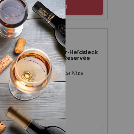
AÑADIR AL CARRITO
Champagne
Champagne Piper-Heidsieck
Essentiel Cuvée Reservée
Maison Piper-Heidsieck
90
Robert Parker (The Wine
Advocate)
91
James Suckling