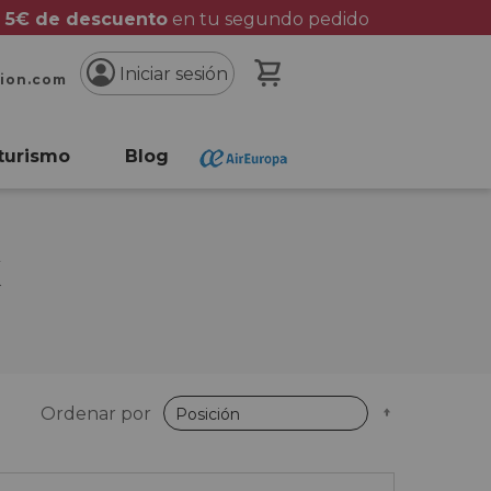
 5€ de descuento
en tu segundo pedido
Mi cesta
Iniciar sesión
cion.com
turismo
Blog
K
Fijar
Ordenar por
Dirección
Descende