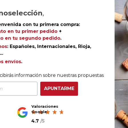
AÑADIR AL CARRITO
noselección
,
envenida con tu primera compra:
to en tu primer pedido
+
o en tu segundo pedido
.
Champagne
nos
: Españoles, Internacionales, Rioja,
Champagne Piper-Heidsieck
..
Riviera
os envíos
.
Maison Piper-Heidsieck
93
Robert Parker (The Wine
cibirás información sobre nuestras propuestas
Advocate)
92
Wine Spectator
APUNTARME
Valoraciones
Google
4.7
/
5