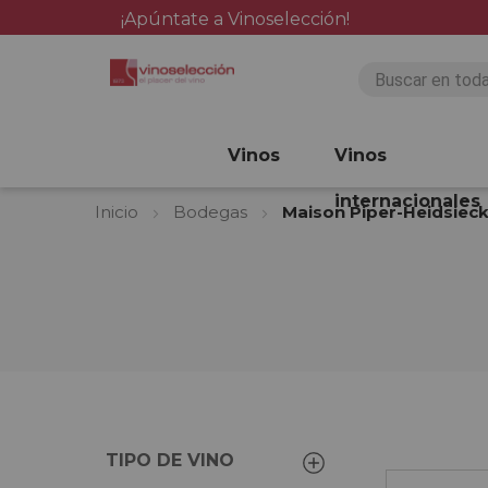
¡Apúntate a Vinoselección!
Vinos
Vinos
internacionales
Inicio
Bodegas
Maison Piper-Heidsiec
TIPO DE VINO