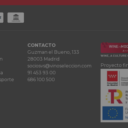
CONTACTO
Guzman el Bueno, 133
ón
28003 Madrid
Proyecto fi
sociosvs@vinoseleccion.com
ta
91 453 93 00
sporte
686 100 500