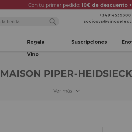
Con tu primer pedido:
10€ de descuento +
+34914539300
sociosvs@vinoselec
Buscar
Buscar
Regala
Suscripciones
Eno
Vino
k
MAISON PIPER-HEIDSIEC
Ver más