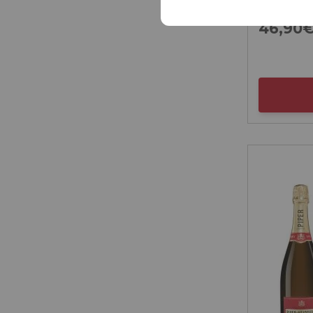
46,
90