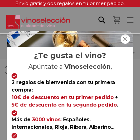
Envío gratis y dos regalos en tu primer pedido.
Mi cest
MERLOT
¿Te gusta el vino?
Apúntate a
Vinoselección
,
Fi
Fi
Comprar por
Ordenar por
Ordenar por
D
D
2 regalos de bienvenida con tu primera
D
D
compra:
Ribera del Duero
10€ de descuento en tu primer pedido
+
Finca Villacreces 2020
5€ de descuento en tu segundo pedido
.
Finca Villacreces
Más de
3000 vinos
: Españoles,
Internacionales, Rioja, Ribera, Albariño...