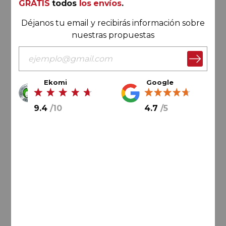
GRATIS
todos
los envíos
.
Déjanos tu email y recibirás información sobre
nuestras propuestas
Ekomi
Google
85,
80
€
9.4
/
10
4.7
/
5
28,
60
€
/ botella
AÑADIR AL CARRITO
Formentera
Rosa de Mar 2025