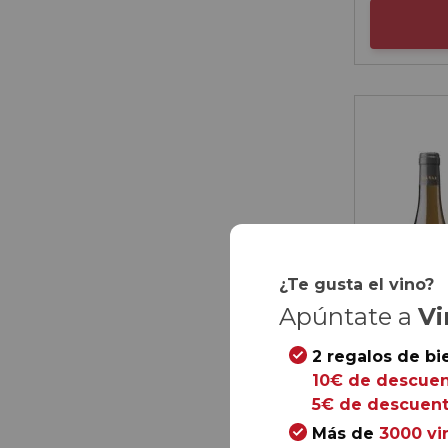
¿Te gusta el vino?
Apúntate a
Vi
2 regalos de bi
10€ de descuen
5€ de descuent
Más de
3000 vi