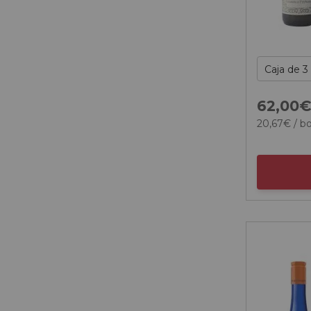
62,
00
20,
67
€
/ bo