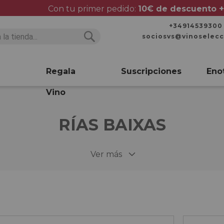
Con tu primer pedido:
10€ de descuento +
+34914539300
sociosvs@vinoselec
Buscar
Buscar
Regala
Suscripciones
Eno
Vino
RÍAS BAIXAS
Ver más