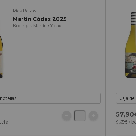
Rías Baixas
Martín Códax 2025
Bodegas Martín Códax
€
57,
90
tella
9,
65
€
/ bo