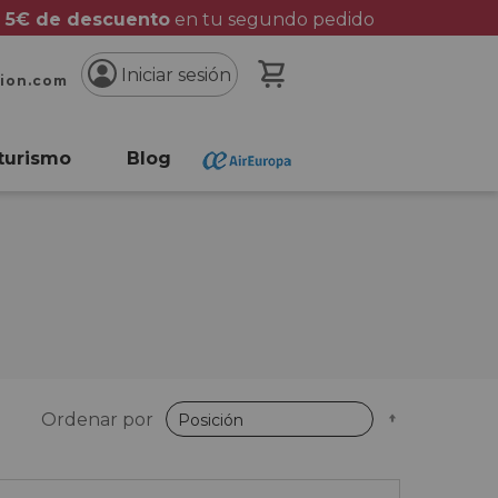
 5€ de descuento
en tu segundo pedido
Mi cesta
Iniciar sesión
cion.com
turismo
Blog
Fijar
Ordenar por
Dirección
Descende