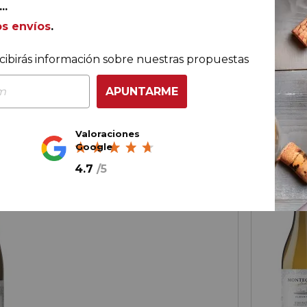
..
71,
00
os envíos
.
11,
83
€
/ b
cibirás información sobre nuestras propuestas
APUNTARME
AÑADIR AL CARRITO
Valoraciones
Google
4.7
/
5
Rías Baixas
Albariño de Fefiñanes 2025