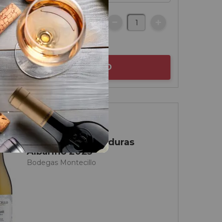
€
otella
AÑADIR AL CARRITO
Rías Baixas
Montecillo Singladuras
Albariño 2025
Bodegas Montecillo