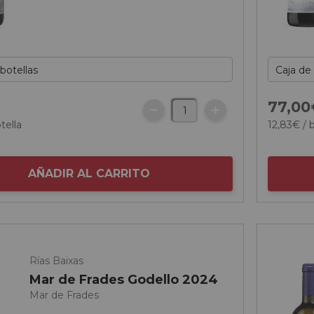
€
77,
00
tella
12,
83
€
/ 
AÑADIR AL CARRITO
Rías Baixas
Mar de Frades Godello 2024
Mar de Frades