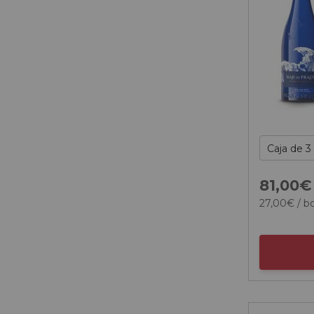
81,
00
€
27,
00
€
/ bo