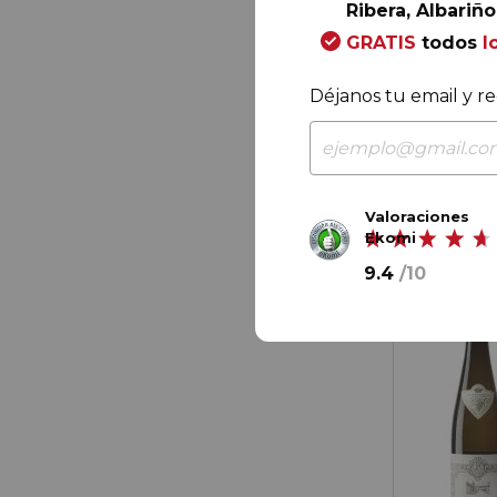
Ribera, Albariño.
28,
75
€
GRATIS
todos
l
Déjanos tu email y re
Valoraciones
Ekomi
9.4
/
10