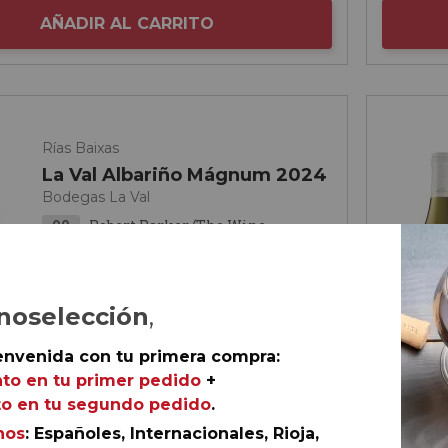
AÑADIR AL CARRITO
Rías Baixas
La Val Albariño Mágnum 2024
Bodegas La Val
90
Robert Parker (The Wine
Advocate)
90
Guía Peñín de los vinos de
España
noselección
,
envenida con tu primera compra:
to en tu primer pedido
+
o en tu segundo pedido
.
nos
: Españoles, Internacionales, Rioja,