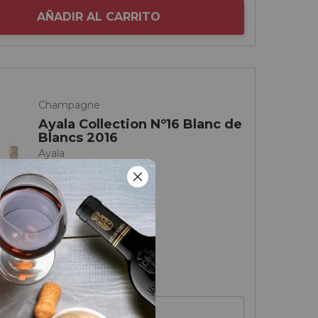
AÑADIR AL CARRITO
Champagne
Ayala Collection Nº16 Blanc de
Blancs 2016
Ayala
93
James Suckling
93
Decanter