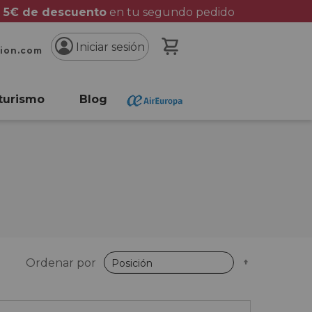
 5€ de descuento
en tu segundo pedido
Mi cesta
Iniciar sesión
cion.com
turismo
Blog
Fijar
Ordenar por
Dirección
Descende