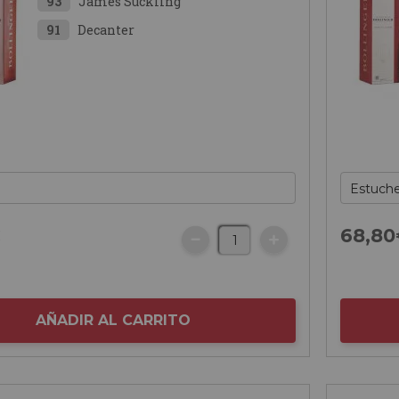
93
James Suckling
91
Decanter
€
68,
80
AÑADIR AL CARRITO