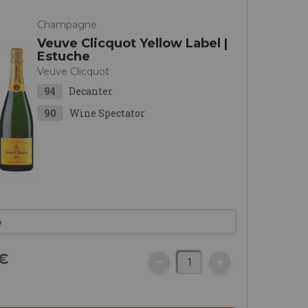
Champagne
Veuve Clicquot Yellow Label |
Estuche
Veuve Clicquot
94
Decanter
90
Wine Spectator
€