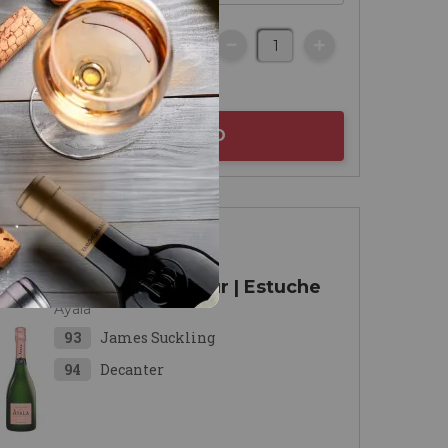
€
AÑADIR AL CARRITO
Champagne
Ayala Rosé Majeur | Estuche
Ayala
93
James Suckling
94
Decanter