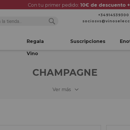
Con tu primer pedido:
10€ de descuento +
+34914539300
sociosvs@vinoselec
Buscar
Buscar
Regala
Suscripciones
Eno
Vino
CHAMPAGNE
Ver más