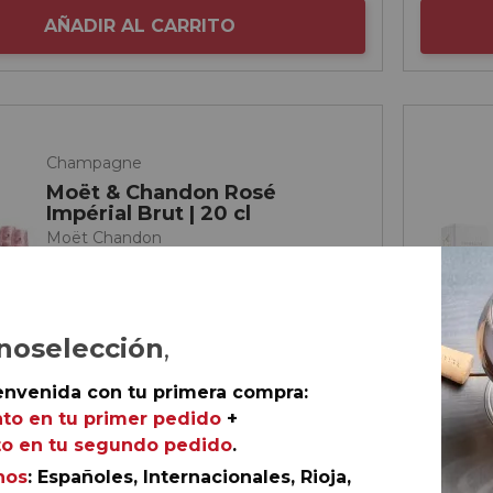
AÑADIR AL CARRITO
Champagne
Moët & Chandon Rosé
Impérial Brut | 20 cl
Moët Chandon
noselección
,
envenida con tu primera compra:
to en tu primer pedido
+
o en tu segundo pedido
.
nos
: Españoles, Internacionales, Rioja,