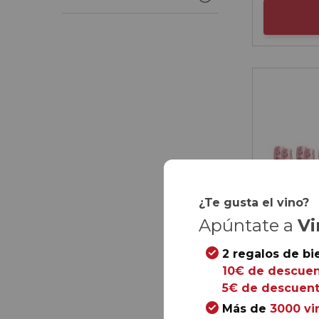
¿Te gusta el vino?
Apúntate a
Vi
2 regalos de bi
10€ de descuen
5€ de descuent
Más de
3000 vi