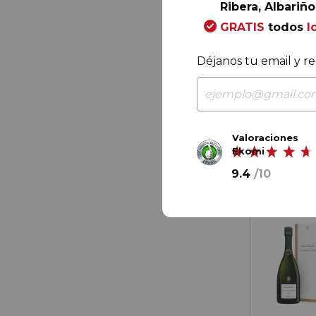
Ribera, Albariño.
118,
00
GRATIS
todos
l
19,
67
€
/ bo
Déjanos tu email y re
Valoraciones
Ekomi
9.4
/
10