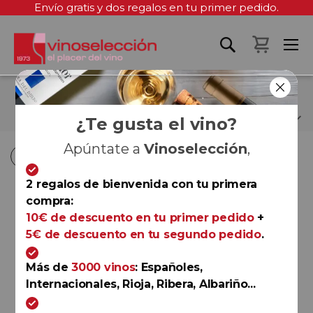
Envío gratis y dos regalos en tu primer pedido.
Mi cest
RUINART
¿Te gusta el vino?
Apúntate a
Vinoselección
,
Fi
Fi
Comprar por
Ordenar por
Ordenar por
D
D
2 regalos de bienvenida con tu primera
D
D
compra:
Champagne
10€ de descuento en tu primer pedido
+
Ruinart Blanc de Blancs |
5€ de descuento en tu segundo pedido
.
37,5 cl
Ruinart
Más de
3000 vinos
: Españoles,
Internacionales, Rioja, Ribera, Albariño...