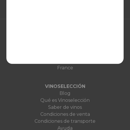
EUROPA
United Kingdom
Deutschland
Netherlands
France
VINOSELECCIÓN
Blog
Qué es Vinoselección
Saber de vinos
Condiciones de venta
Condiciones de transporte
Ayuda