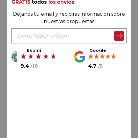
GRATIS
todos
los envíos
.
Déjanos tu email y recibirás información sobre
nuestras propuestas
Ekomi
Google
333,
00
€
9.4
/
10
4.7
/
5
55,
50
€
/ botella
AÑADIR AL CARRITO
Champagne
Ruinart Rosé | 37,5 cl