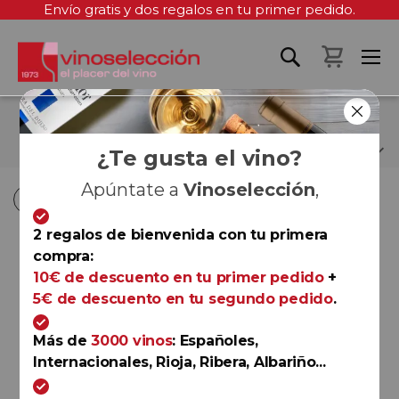
Envío gratis y dos regalos en tu primer pedido.
Mi cest
GARNACHA TINTA
¿Te gusta el vino?
Apúntate a
Vinoselección
,
Fi
Fi
Comprar por
Ordenar por
Ordenar por
D
D
2 regalos de bienvenida con tu primera
D
D
compra:
Rioja
10€ de descuento en tu primer pedido
+
Beronia Rosé 2025
5€ de descuento en tu segundo pedido
.
Bodegas Beronia
Más de
3000 vinos
: Españoles,
Internacionales, Rioja, Ribera, Albariño...