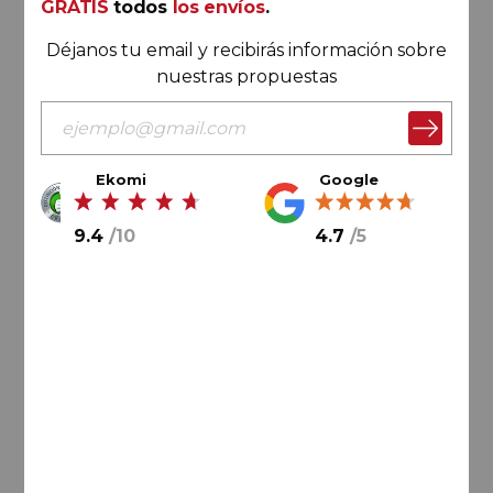
GRATIS
todos
los envíos
.
Déjanos tu email y recibirás información sobre
nuestras propuestas
Ekomi
Google
40,
50
€
9.4
/
10
4.7
/
5
6,
75
€
/ botella
AÑADIR AL CARRITO
Jumilla
Casa Castillo 2023