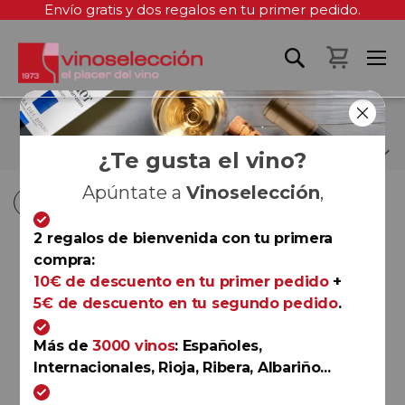
Envío gratis y dos regalos en tu primer pedido.
Mi cest
TORRES ESSENTIALS
¿Te gusta el vino?
Apúntate a
Vinoselección
,
Fi
Fi
Comprar por
Ordenar por
Ordenar por
D
D
2 regalos de bienvenida con tu primera
D
D
-87%
compra:
Viña Sol 0.0
10€ de descuento en tu primer pedido
+
Torres Essentials
5€ de descuento en tu segundo pedido
.
Más de
3000 vinos
: Españoles,
Internacionales, Rioja, Ribera, Albariño...
SIN ALCOHOL