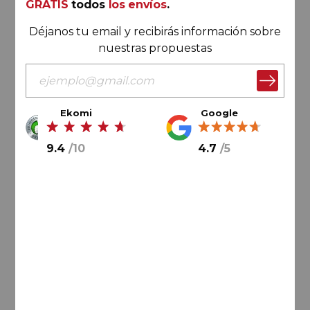
GRATIS
todos
los envíos
.
Déjanos tu email y recibirás información sobre
nuestras propuestas
Ekomi
Google
46,
20
€
6,
00
€
9.4
/
10
4.7
/
5
AÑADIR AL CARRITO
Catalunya
Viña Sol Rosé 2025