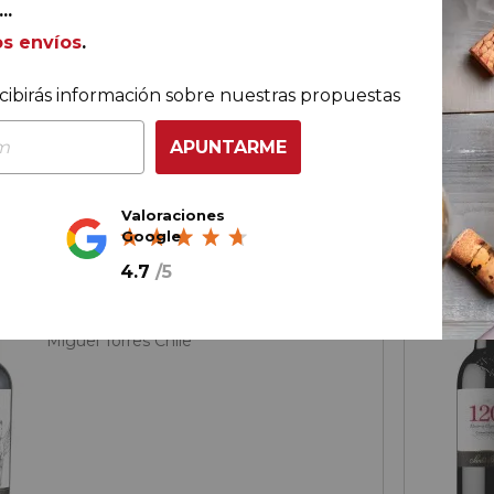
..
€
66,
00
os envíos
.
ella
11,
00
€
/ 
cibirás información sobre nuestras propuestas
APUNTARME
AÑADIR AL CARRITO
Valoraciones
Google
4.7
/
5
Valle Central
Ándica Carmenère 2024
Miguel Torres Chile