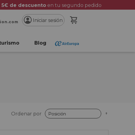
 5€ de descuento
en tu segundo pedido
Mi cesta
Iniciar sesión
cion.com
turismo
Blog
Fijar
Ordenar por
Dirección
Descende