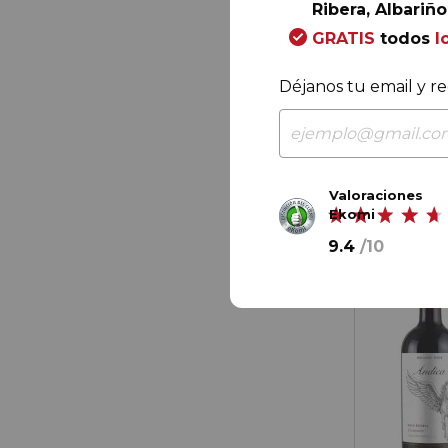
Ribera, Albariño.
59,
00
GRATIS
todos
l
9,
83
€
/ bot
Déjanos tu email y re
Valoraciones
Ekomi
9.4
/
10