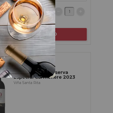
€
botella
AÑADIR AL CARRITO
Valle Central
Santa Rita 120 Reserva
Especial Carménère 2023
Viña Santa Rita