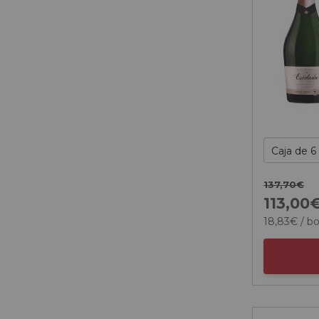
137,
70
€
113,
00
18,
83
€
/ bo