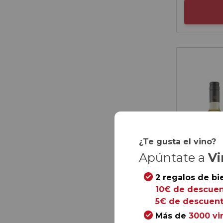
¿Te gusta el vino?
Apúntate a
Vi
2 regalos de bi
10€ de descuen
5€ de descuent
Más de
3000 vi