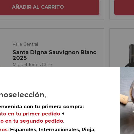
AÑADIR AL CARRITO
Valle Central
Santa Digna Sauvignon Blanc
2025
Miguel Torres Chile
noselección
,
envenida con tu primera compra:
to en tu primer pedido
+
o en tu segundo pedido
.
nos
: Españoles, Internacionales, Rioja,