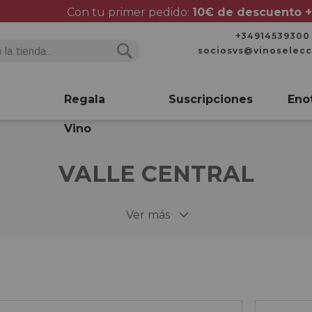
Con tu primer pedido:
10€ de descuento +
+34914539300
sociosvs@vinoselec
Buscar
Buscar
Regala
Suscripciones
Eno
Vino
VALLE CENTRAL
Ver más