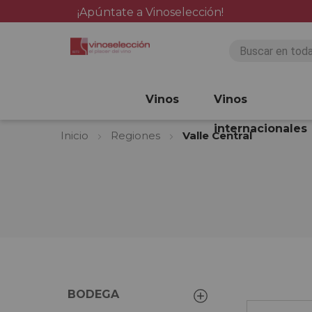
¡Apúntate a Vinoselección!
Vinos
Vinos
internacionales
Inicio
Regiones
Valle Central
BODEGA