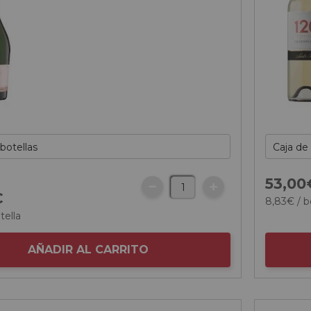
53,
00
€
8,
83
€
/ b
tella
AÑADIR AL CARRITO