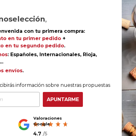
Ref.
AGR-DT1046
noselección
,
envenida con tu primera compra:
to en tu primer pedido
+
o en tu segundo pedido
.
o su esplendor en
Santa Digna Carménère 2024
, un
nos
: Españoles, Internacionales, Rioja,
rras andinas de la reputada familia Torres.
..
os envíos
.
cibirás información sobre nuestras propuestas
nsumo
APUNTARME
 desde su lanzamiento
imos 5 años
Valoraciones
Google
4.7
/
5