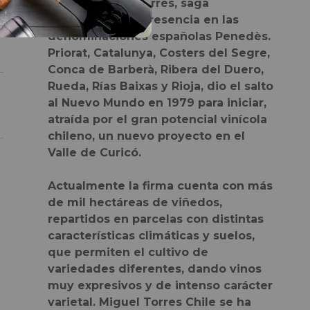
Sur. La familia Torres, saga
centenaria con presencia en las
denominaciones españolas Penedès.
Priorat, Catalunya, Costers del Segre,
Conca de Barberà, Ribera del Duero,
Rueda, Rías Baixas y Rioja, dio el salto
al Nuevo Mundo en 1979 para iniciar,
atraída por el gran potencial vinícola
chileno, un nuevo proyecto en el
Valle de Curicó.
Actualmente la firma cuenta con más
de mil hectáreas de viñedos,
repartidos en parcelas con distintas
características climáticas y suelos,
que permiten el cultivo de
variedades diferentes, dando vinos
muy expresivos y de intenso carácter
varietal. Miguel Torres Chile se ha