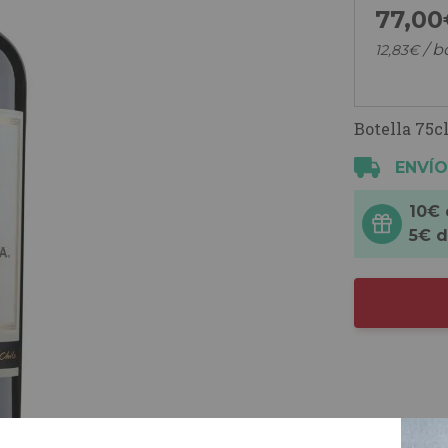
77,
00
/ b
12,
83
€
Botella 75cl
ENVÍO
10€
5€ 