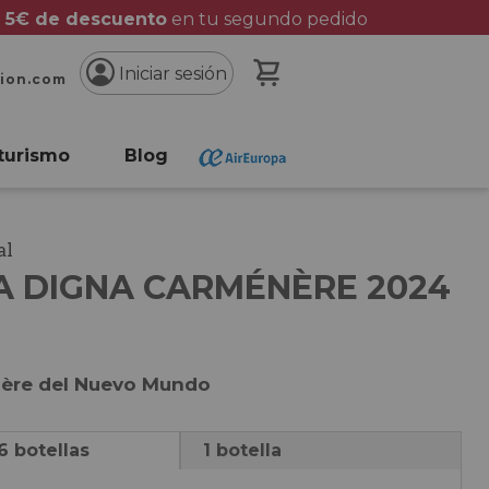
 5€ de descuento
en tu segundo pedido
Mi cesta
Iniciar sesión
cion.com
turismo
Blog
al
A DIGNA CARMÉNÈRE 2024
ère del Nuevo Mundo
6 botellas
1 botella