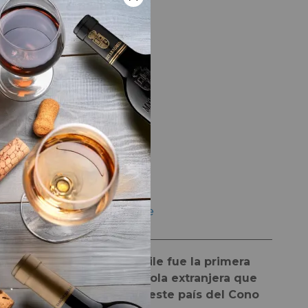
LA BODEGA
Bodega
Miguel Torres Chile
Miguel Torres Chile fue la primera
empresa vitivinícola extranjera que
se estableció en este país del Cono