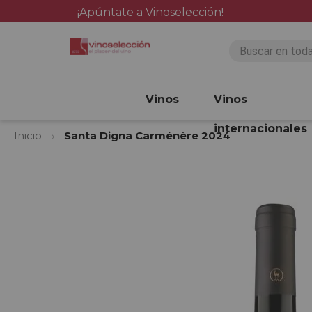
¡Apúntate a Vinoselección!
Vinos
Vinos
internacionales
Inicio
Santa Digna Carménère 2024
Saltar
al
final
de
la
galería
de
imágenes