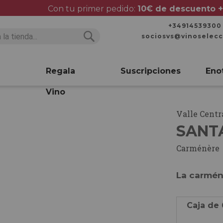
Con tu primer pedido:
10€ de descuento +
+34914539300
sociosvs@vinoselec
Buscar
Buscar
Regala
Suscripciones
Eno
Vino
Valle Centr
SANT
Carménère
La carmén
Caja de 