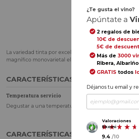
¿Te gusta el vino?
Apúntate a
Vi
Saltar
al
2 regalos de bi
comienzo
10€ de descuen
de
5€ de descuent
La variedad tinta por excelencia de Chile exhibe tod
la
Más de
3000 vi
magnífico monovarietal elaborado por la bodega en tie
galería
Ribera, Albariño.
de
GRATIS
todos
l
imágenes
CARACTERÍSTICAS DE CONSUMO
Déjanos tu email y re
Temperatura servicio
Tiempo de co
Degustar a una temperatura de 17 ºC
Para consumir
hasta los próx
Valoraciones
Ekomi
CARACTERÍSTICAS GENERALES
9.4
/
10