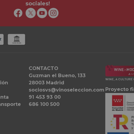
sociales!
CONTACTO
Guzman el Bueno, 133
ión
28003 Madrid
Proyecto f
sociosvs@vinoseleccion.com
enta
91 453 93 00
ansporte
686 100 500