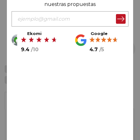
nuestras propuestas
Ekomi
Google
9.4
/
10
4.7
/
5
Saltar
93
James Suckling
91
Decanter
al
94
Wine Enthusiast
comienzo
de
Estuche
la
galería
de
92,
80
€
imágenes