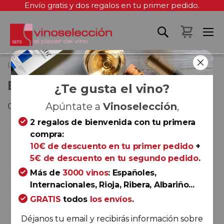
Envío gratis y dos regalos en tu primer pedido.
Mi cest
Inicio
Bollinger Rosé | Estuche
BOLLINGER ROSÉ | ESTUCHE
¿Te gusta el vino?
Champagne
Apúntate a
Vinoselección
,
2 regalos de bienvenida con tu primera
Saltar
compra:
al
10€ de descuento en tu primer pedido
+
final
5€ de descuento en tu segundo pedido
.
de
la
Más de
3000 vinos
: Españoles,
galería
Internacionales, Rioja, Ribera, Albariño...
de
GRATIS
todos
los envíos
.
imágenes
Déjanos tu email y recibirás información sobre