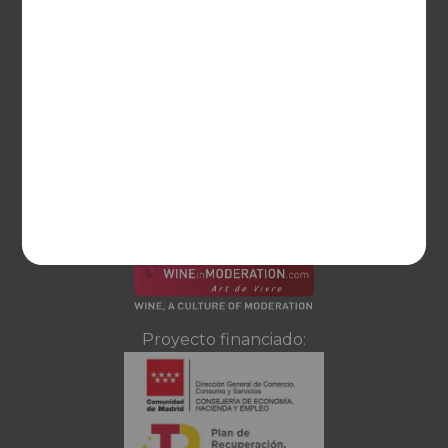
Ayuda
CONTACTO
Guzman el Bueno, 133
28003 Madrid
sociosvs@vinoseleccion.com
91 453 93 00
686 100 500
Proyecto financiado: