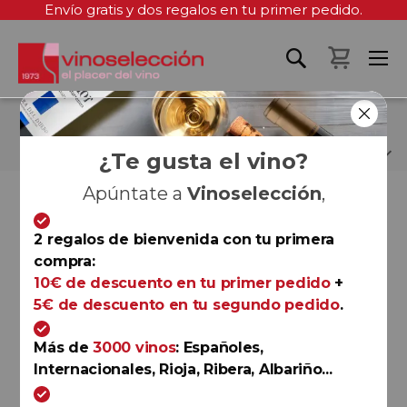
Envío gratis y dos regalos en tu primer pedido.
Mi cest
CHAMPAGNE LALLIER
¿Te gusta el vino?
Apúntate a
Vinoselección
,
Fi
Fi
Ordenar por
Ordenar por
D
D
2 regalos de bienvenida con tu primera
D
D
compra:
10€ de descuento en tu primer pedido
+
Champagne
5€ de descuento en tu segundo pedido
.
Lallier R.019 Brut
Champagne Lallier
Más de
3000 vinos
: Españoles,
Internacionales, Rioja, Ribera, Albariño...