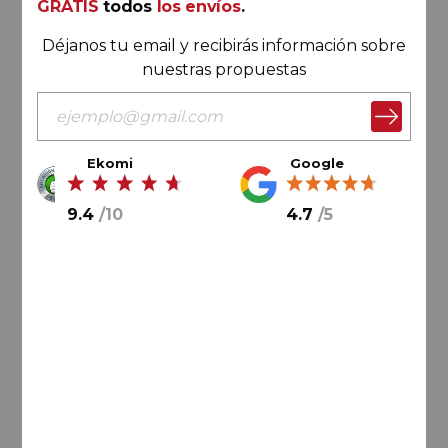
GRATIS
todos
los envíos
.
Déjanos tu email y recibirás información sobre
nuestras propuestas
Ekomi
Google
40,
50
€
9.4
/
10
4.7
/
5
AÑADIR AL CARRITO