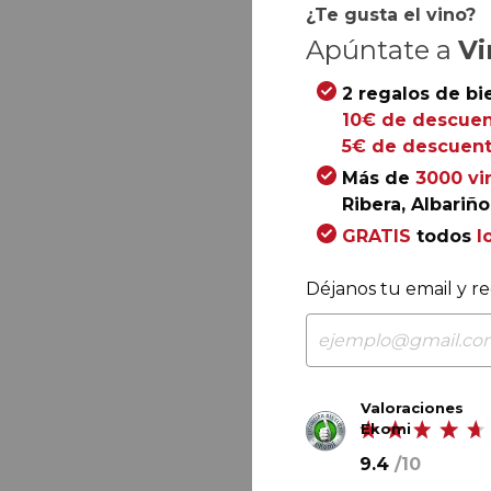
¿Te gusta el vino?
Apúntate a
Vi
2 regalos de bi
10€ de descuen
5€ de descuent
Más de
3000 vi
Ribera, Albariño.
GRATIS
todos
l
Déjanos tu email y re
Valoraciones
Ekomi
9.4
/
10