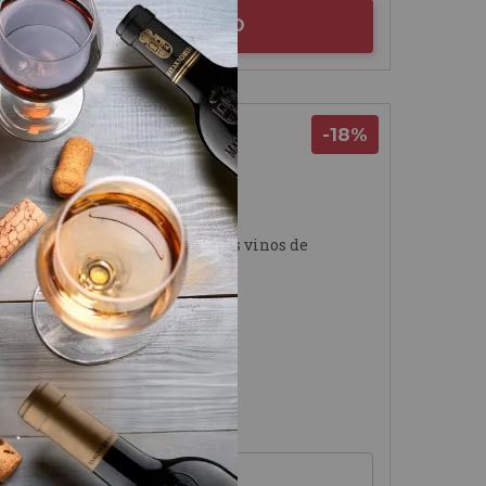
AÑADIR AL CARRITO
-18%
Rioja
Predicador 2021
Bodega Contador
93
Guía Peñín de los vinos de
España