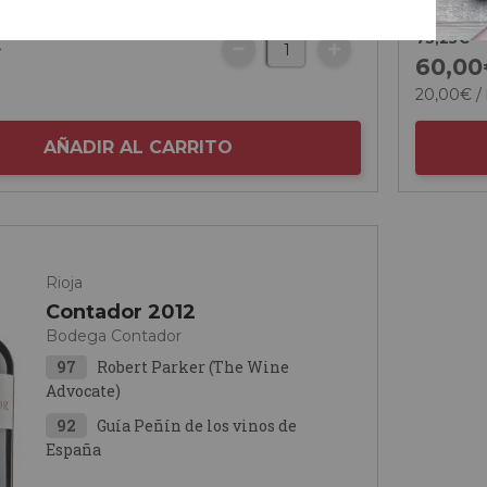
73,
25
€
€
60,
00
20,
00
€
/ 
AÑADIR AL CARRITO
Rioja
Contador 2012
Bodega Contador
97
Robert Parker (The Wine
Advocate)
92
Guía Peñín de los vinos de
España