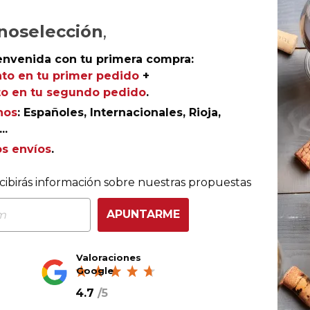
AÑADIR AL CARRITO
noselección
,
envenida con tu primera compra:
to en tu primer pedido
+
o en tu segundo pedido
.
Rioja
nos
: Españoles, Internacionales, Rioja,
Qué Bonito Cacareaba 2023
..
Bodega Contador
os envíos
.
cibirás información sobre nuestras propuestas
APUNTARME
Valoraciones
Google
4.7
/
5