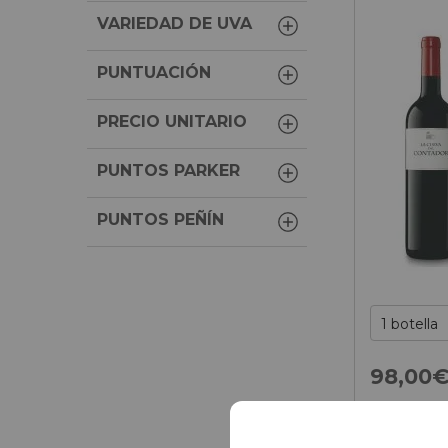
VARIEDAD DE UVA
PUNTUACIÓN
PRECIO UNITARIO
PUNTOS PARKER
PUNTOS PEÑÍN
98,
00