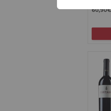
60,
90