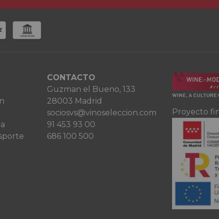
CONTACTO
Guzman el Bueno, 133
ón
28003 Madrid
Proyecto fi
sociosvs@vinoseleccion.com
ta
91 453 93 00
sporte
686 100 500