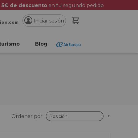
 5€ de descuento
en tu segundo pedido
Mi cesta
Iniciar sesión
cion.com
turismo
Blog
Fijar
Ordenar por
Dirección
Descende