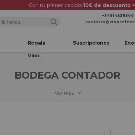
Con tu primer pedido:
10€ de descuento +
+34914539300
sociosvs@vinoselec
Buscar
Buscar
Regala
Suscripciones
Eno
Vino
BODEGA CONTADOR
Ver más