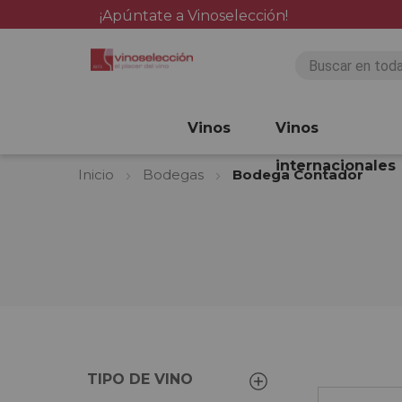
¡Apúntate a Vinoselección!
Vinos
Vinos
internacionales
Inicio
Bodegas
Bodega Contador
TIPO DE VINO