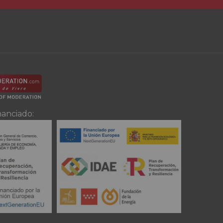
nanciado: