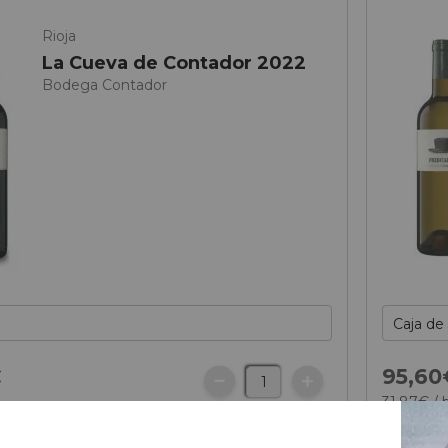
Rioja
La Cueva de Contador 2022
Bodega Contador
€
95,
60
31,
87
€
/ 