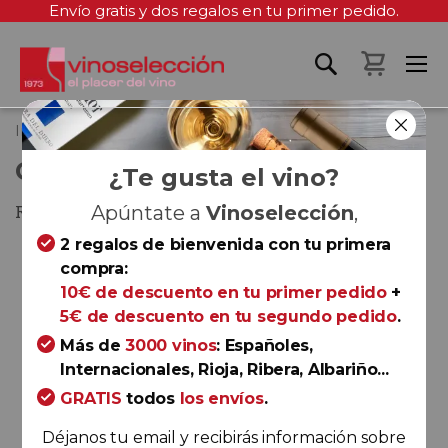
Envío gratis y dos regalos en tu primer pedido.
Mi cest
Inicio
Contino Blanco 2022
CONTINO BLANCO 2022
¿Te gusta el vino?
Rioja
Apúntate a
Vinoselección
,
2 regalos de bienvenida con tu primera
Saltar
compra:
al
10€ de descuento en tu primer pedido
+
final
5€ de descuento en tu segundo pedido
.
de
la
Más de
3000 vinos
: Españoles,
galería
Internacionales, Rioja, Ribera, Albariño...
de
GRATIS
todos
los envíos
.
imágenes
Déjanos tu email y recibirás información sobre