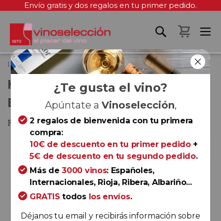
Envío gratis y dos regalos en tu primer pedido.
Mi cest
Inicio
Hacienda López de Haro Blanco 2025
HACIENDA LÓPEZ DE HARO
¿Te gusta el vino?
BLANCO 2025
Apúntate a
Vinoselección
,
2 regalos de bienvenida con tu primera
Rioja
compra:
Saltar
10€ de descuento en tu primer pedido
+
al
5€ de descuento en tu segundo pedido
.
final
Más de
3000 vinos
: Españoles,
de
Internacionales, Rioja, Ribera, Albariño...
la
GRATIS
todos
los envíos
.
galería
de
Déjanos tu email y recibirás información sobre