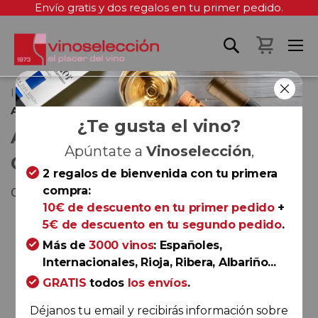
Envío gratis y dos regalos en tu primer pedido.
Mi cest
Inicio
Anna de Codorniu Icónica Chardonnay Brut
¿Te gusta el vino?
ANNA DE CODORNIU ICÓNICA
Apúntate a
Vinoselección
,
CHARDONNAY BRUT
2 regalos de bienvenida con tu primera
compra:
Cava
10€ de descuento en tu primer pedido
+
Saltar
5€ de descuento en tu segundo pedido
.
al
Más de
3000 vinos
: Españoles,
final
Internacionales, Rioja, Ribera, Albariño...
de
GRATIS
todos
los envíos
.
la
galería
Déjanos tu email y recibirás información sobre