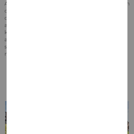
Anna de Codorniu Icónica Chardonnay Brut luce un
color dorado pálido, limpio y brillante, con rosario
continuo y corona persistente. A principio destacan
aromas frutales como manzana, piña, albaricoque,
kumquat. Posteriormente estos aromas dejan paso
a otros delicados de flores blancas como azahar y
saúco. En boca es suave, cremoso, estructurado y
muy fresco.
LA BODEGA