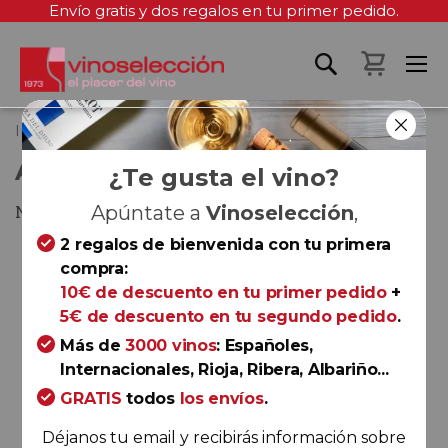
Envío gratis y dos regalos en tu primer pedido.
Mi cest
Inicio
Aroa Gorena Reserva 2014
AROA GORENA RESERVA 2014
¿Te gusta el vino?
Navarra
Apúntate a
Vinoselección
,
2 regalos de bienvenida con tu primera
Saltar
compra:
al
10€ de descuento en tu primer pedido
+
final
5€ de descuento en tu segundo pedido
.
de
la
Más de
3000 vinos
: Españoles,
galería
Internacionales, Rioja, Ribera, Albariño...
de
GRATIS
todos
los envíos
.
imágenes
Déjanos tu email y recibirás información sobre