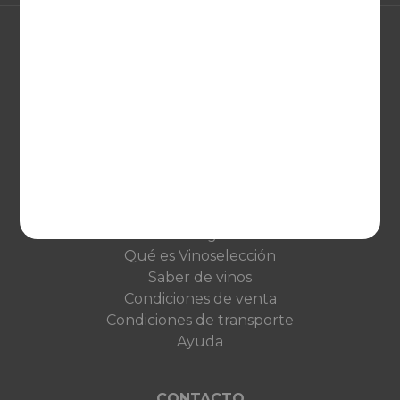
EUROPA
United Kingdom
Deutschland
Netherlands
France
VINOSELECCIÓN
Blog
Qué es Vinoselección
Saber de vinos
Condiciones de venta
Condiciones de transporte
Ayuda
CONTACTO