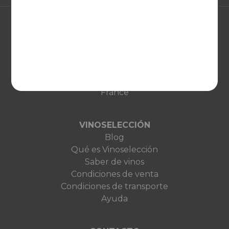
EUROPA
United Kingdom
Deutschland
Netherlands
France
VINOSELECCIÓN
Blog
Qué es Vinoselección
Saber de vinos
Condiciones de venta
Condiciones de transporte
Ayuda