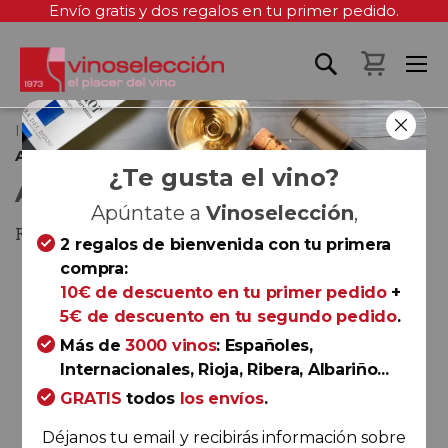
Envío gratis y dos regalos en tu primer pedido.
Mi cest
Inicio
Regiones
Rías Baixas
Attis Sousón 2018
¿Te gusta el vino?
ATTIS SOUSÓN 2018
Apúntate a
Vinoselección
,
Rías Baixas
2 regalos de bienvenida con tu primera
compra:
Saltar
10€ de descuento en tu primer pedido
+
al
5€ de descuento en tu segundo pedido
.
final
de
Más de
3000 vinos
: Españoles,
la
Internacionales, Rioja, Ribera, Albariño...
galería
GRATIS
todos
los envíos
.
de
Déjanos tu email y recibirás información sobre
imágenes