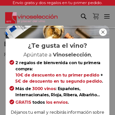
Envío gratis y dos regalos en tu primer pedido.
Mi cest
Inicio
Bakeder 2022
BAKEDER 2022
¿Te gusta el vino?
Rioja
Apúntate a
Vinoselección
,
2 regalos de bienvenida con tu primera
Saltar
compra:
al
10€ de descuento en tu primer pedido
+
final
5€ de descuento en tu segundo pedido
.
de
la
Más de
3000 vinos
: Españoles,
galería
Internacionales, Rioja, Ribera, Albariño...
de
GRATIS
todos
los envíos
.
imágenes
Déjanos tu email y recibirás información sobre