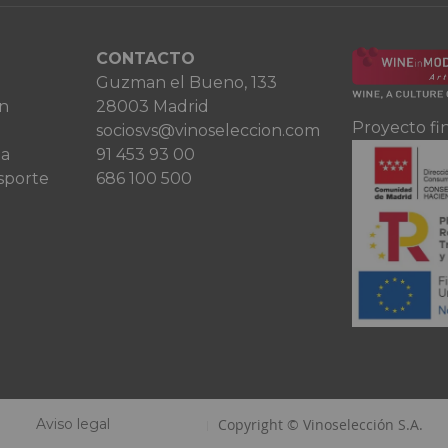
CONTACTO
Guzman el Bueno, 133
ón
28003 Madrid
Proyecto fi
sociosvs@vinoseleccion.com
ta
91 453 93 00
sporte
686 100 500
Aviso legal
Copyright © Vinoselección S.A.