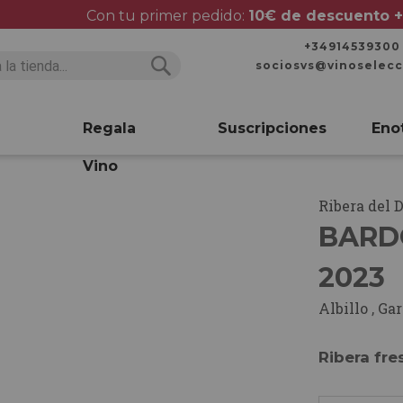
Con tu primer pedido:
10€ de descuento +
+34914539300
sociosvs@vinoselec
Buscar
Buscar
Regala
Suscripciones
Eno
Vino
Ribera del 
BARD
2023
Albillo
,
Gar
Ribera fr