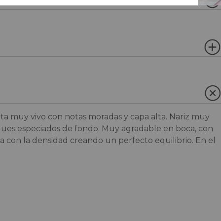
ota muy vivo con notas moradas y capa alta. Nariz muy
toques especiados de fondo. Muy agradable en boca, con
a con la densidad creando un perfecto equilibrio. En el