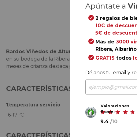
Apúntate a
Vi
2 regalos de bi
Saltar
10€ de descuen
al
5€ de descuent
comienzo
Más de
3000 vi
de
Ribera, Albariño.
Bardos Viñedos de Altura 2023
es un vino que llev
la
GRATIS
todos
l
en su bodega de la Ribera del Duero Soriana a partir 
galería
meses de crianza destaca por su carácter elegante y 
de
Déjanos tu email y re
imágenes
CARACTERÍSTICAS DE CONSUMO
Temperatura servicio
Tiempo de co
Valoraciones
Ekomi
16-17 ºC
2025-2030
9.4
/
10
CARACTERÍSTICAS GENERALES