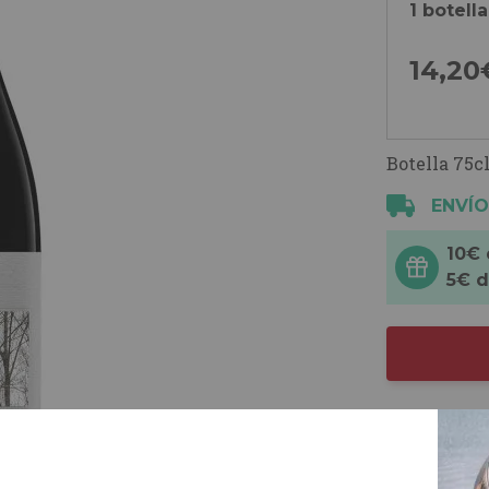
1 botella
14,
20
Botella 75cl
ENVÍO
10€
5€ 