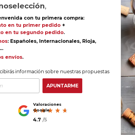
noselección
,
Ref.
AGR-DE0159
envenida con tu primera compra:
to en tu primer pedido
+
o en tu segundo pedido
.
nos
: Españoles, Internacionales, Rioja,
..
a la firma del pujante e innovador grupo Vintae. Elabora
os envíos
.
de viñedos cultivados una altura extrema, este tinto con 
pleno de frescura.
cibirás información sobre nuestras propuestas
APUNTARME
nsumo
Valoraciones
Google
4.7
/
5