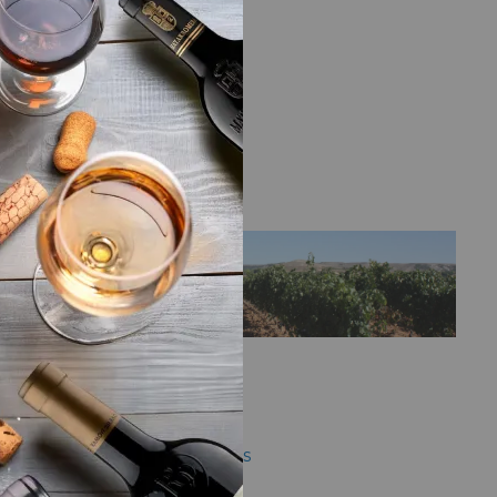
LA BODEGA
do
12
Bodega
Bodegas De Bardos