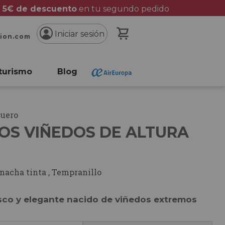
 5€ de descuento
en tu segundo pedido
Mi cesta
Iniciar sesión
cion.com
turismo
Blog
Duero
OS VIÑEDOS DE ALTURA
nacha tinta
,
Tempranillo
esco y elegante nacido de viñedos extremos