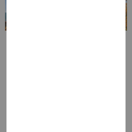
Bodega
Bodegas Beronia
Bodeguero
Grupo González-Byass
Fundada en 1973 por un grupo de hedonistas
que conformaban una sociedad gastronómica,
Bodegas Beronia
pertenece al Grupo
González Byass desde 1982. Una bodega con