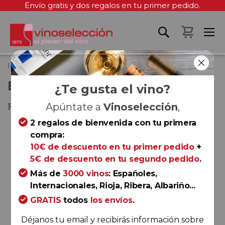
Envío gratis y dos regalos en tu primer pedido.
Mi cest
Inicio
Beronia Rosé 2025
BERONIA ROSÉ 2025
¿Te gusta el vino?
Rioja
Apúntate a
Vinoselección
,
2 regalos de bienvenida con tu primera
Saltar
compra:
al
10€ de descuento en tu primer pedido
+
final
5€ de descuento en tu segundo pedido
.
de
la
Más de
3000 vinos
: Españoles,
galería
Internacionales, Rioja, Ribera, Albariño...
de
GRATIS
todos
los envíos
.
imágenes
Déjanos tu email y recibirás información sobre