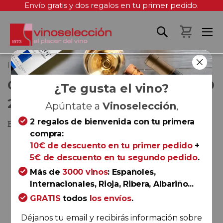
Envío gratis y dos regalos en tu primer pedido.
Mi cest
Inicio
Casa E. di Mirafiore Barolo 2018
CASA E. DI MIRAFIORE BAROLO
¿Te gusta el vino?
2018
Apúntate a
Vinoselección
,
2 regalos de bienvenida con tu primera
Barolo
compra:
Saltar
10€ de descuento en tu primer pedido
+
al
5€ de descuento en tu segundo pedido
.
final
Más de
3000 vinos
: Españoles,
de
Internacionales, Rioja, Ribera, Albariño...
la
GRATIS
todos
los envíos
.
galería
de
Déjanos tu email y recibirás información sobre