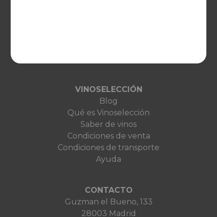
EUROPA
United Kingdom
Deutschland
Netherlands
France
VINOSELECCIÓN
Blog
Qué es Vinoselección
Saber de vinos
Condiciones de venta
Condiciones de transporte
Ayuda
CONTACTO
Guzman el Bueno, 133
28003 Madrid