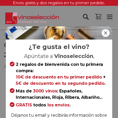
Envío gratis y dos regalos en tu primer pedido.
Mi cest
Inicio
Casa de la Ermita Blanco 2025
CASA DE LA ERMITA BLANCO
¿Te gusta el vino?
2025
Apúntate a
Vinoselección
,
2 regalos de bienvenida con tu primera
Jumilla
compra:
Saltar
10€ de descuento en tu primer pedido
+
al
5€ de descuento en tu segundo pedido
.
final
Más de
3000 vinos
: Españoles,
de
Internacionales, Rioja, Ribera, Albariño...
la
GRATIS
todos
los envíos
.
galería
de
Déjanos tu email y recibirás información sobre