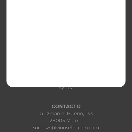
United Kingdom
Deutschland
Netherlands
France
VINOSELECCIÓN
Blog
Qué es Vinoselección
Saber de vinos
Condiciones de venta
Condiciones de transporte
Ayuda
CONTACTO
Guzman el Bueno, 133
28003 Madrid
sociosvs@vinoseleccion.com