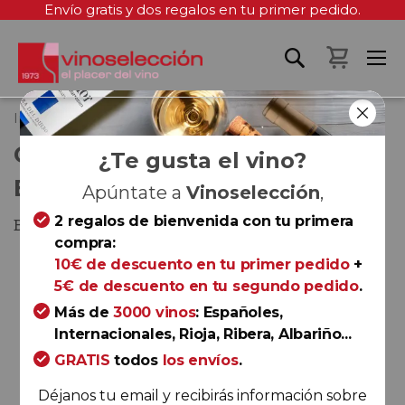
Envío gratis y dos regalos en tu primer pedido.
Mi cest
Inicio
Cascina Valle Asinari Barbera d´Asti 2022
CASCINA VALLE ASINARI
¿Te gusta el vino?
BARBERA D´ASTI 2022
Apúntate a
Vinoselección
,
2 regalos de bienvenida con tu primera
Barbera d'Asti
compra:
Saltar
10€ de descuento en tu primer pedido
+
al
5€ de descuento en tu segundo pedido
.
final
Más de
3000 vinos
: Españoles,
de
Internacionales, Rioja, Ribera, Albariño...
la
GRATIS
todos
los envíos
.
galería
de
Déjanos tu email y recibirás información sobre