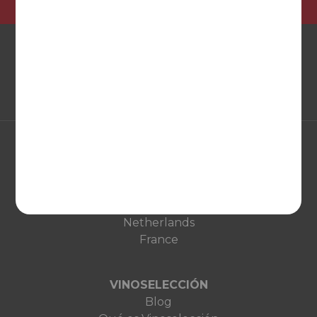
EUROPA
United Kingdom
Deutschland
Netherlands
France
VINOSELECCIÓN
Blog