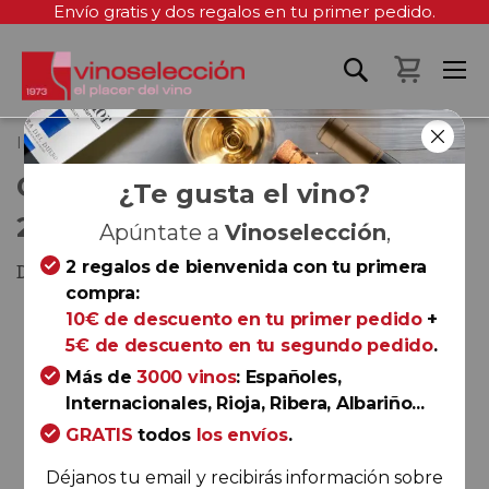
Envío gratis y dos regalos en tu primer pedido.
Mi cest
Inicio
Cerro Do Santo Reserva 2015
CERRO DO SANTO RESERVA
¿Te gusta el vino?
2015
Apúntate a
Vinoselección
,
2 regalos de bienvenida con tu primera
Douro
compra:
Saltar
10€ de descuento en tu primer pedido
+
al
5€ de descuento en tu segundo pedido
.
final
Más de
3000 vinos
: Españoles,
de
Internacionales, Rioja, Ribera, Albariño...
la
GRATIS
todos
los envíos
.
galería
de
Déjanos tu email y recibirás información sobre