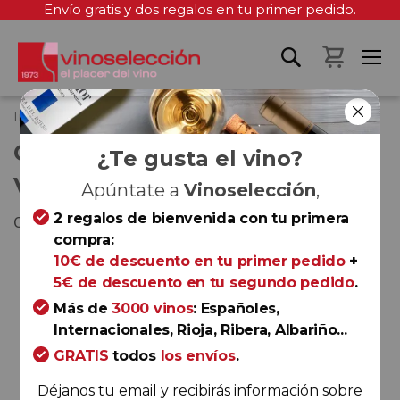
Envío gratis y dos regalos en tu primer pedido.
Mi cest
Inicio
Chablis Premier Cru Vaulorent 2021
CHABLIS PREMIER CRU
¿Te gusta el vino?
VAULORENT 2021
Apúntate a
Vinoselección
,
2 regalos de bienvenida con tu primera
Chablis
compra:
Saltar
10€ de descuento en tu primer pedido
+
al
5€ de descuento en tu segundo pedido
.
final
Más de
3000 vinos
: Españoles,
de
Internacionales, Rioja, Ribera, Albariño...
la
GRATIS
todos
los envíos
.
galería
de
Déjanos tu email y recibirás información sobre