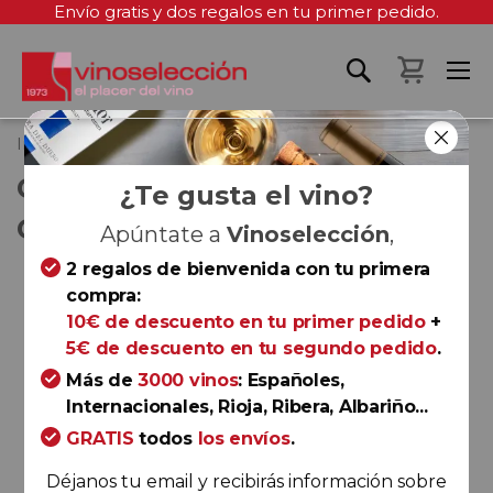
Envío gratis y dos regalos en tu primer pedido.
Mi cest
Inicio
Codorníu Spritz Let's Orange
CODORNÍU SPRITZ LET'S
¿Te gusta el vino?
ORANGE
Apúntate a
Vinoselección
,
2 regalos de bienvenida con tu primera
Saltar
compra:
al
10€ de descuento en tu primer pedido
+
final
5€ de descuento en tu segundo pedido
.
de
la
Más de
3000 vinos
: Españoles,
galería
Internacionales, Rioja, Ribera, Albariño...
de
GRATIS
todos
los envíos
.
imágenes
Déjanos tu email y recibirás información sobre