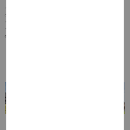
Let's Orange destaca por sus aromas a zumo de
naranja natural de huerta, con toques de especias
exóticas. En boca se perciben sabores de jugo de
naranja recién exprimido, especias y notas
mentoladas combinadas con ligeras burbujas
efervescentes.
LA BODEGA