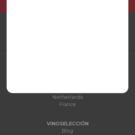
EUROPA
United Kingdom
Deutschland
Netherlands
France
VINOSELECCIÓN
Blog