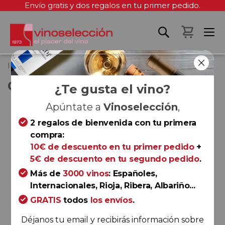
Envío gratis y dos regalos en tu primer pedido.
Mi cest
Inicio
Colección Carlos Serres
COLECCIÓN CARLOS SERRES
¿Te gusta el vino?
Saltar
Apúntate a
Vinoselección
,
al
2 regalos de bienvenida con tu primera
final
compra:
de
10€ de descuento en tu primer pedido
+
la
5€ de descuento en tu segundo pedido
.
galería
Más de
3000 vinos
: Españoles,
de
Internacionales, Rioja, Ribera, Albariño...
imágenes
GRATIS
todos
los envíos
.
Déjanos tu email y recibirás información sobre