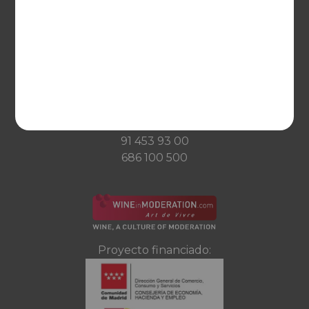
Condiciones de transporte
Ayuda
CONTACTO
Guzman el Bueno, 133
28003 Madrid
sociosvs@vinoseleccion.com
91 453 93 00
686 100 500
Proyecto financiado: