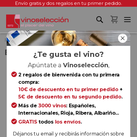
Envío gratis y dos regalos en tu primer pedido.
Mi cest
Inicio
Enolobox – Junio 2025
ENOLOBOX – JUNIO 2025
¿Te gusta el vino?
Saltar
Apúntate a
Vinoselección
,
al
2 regalos de bienvenida con tu primera
final
compra:
de
10€ de descuento en tu primer pedido
+
la
5€ de descuento en tu segundo pedido
.
galería
Más de
3000 vinos
: Españoles,
de
Internacionales, Rioja, Ribera, Albariño...
imágenes
GRATIS
todos
los envíos
.
Déjanos tu email y recibirás información sobre