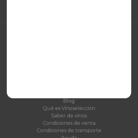
EUROPA
United Kingdom
Deutschland
Netherlands
France
VINOSELECCIÓN
Blog
Qué es Vinoselección
Saber de vinos
Condiciones de venta
Condiciones de transporte
Ayuda