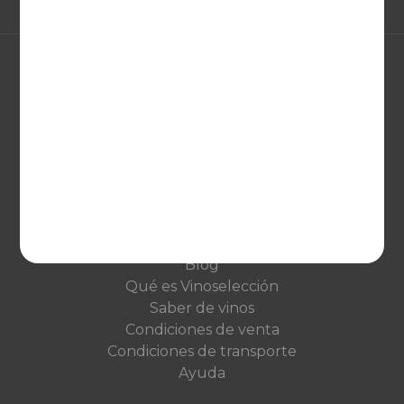
EUROPA
United Kingdom
Deutschland
Netherlands
France
VINOSELECCIÓN
Blog
Qué es Vinoselección
Saber de vinos
Condiciones de venta
Condiciones de transporte
Ayuda