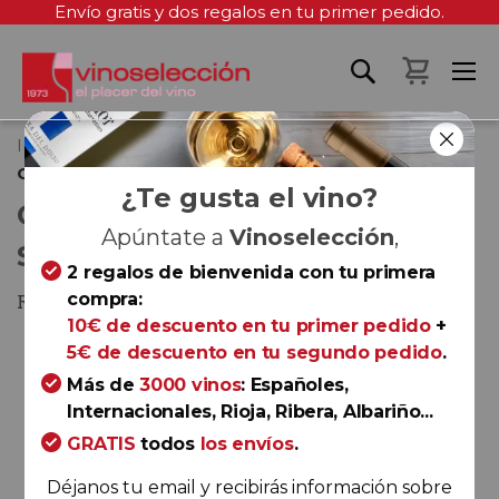
Envío gratis y dos regalos en tu primer pedido.
Mi cest
Inicio
Convento San Francisco Selección Especial 2019
¿Te gusta el vino?
CONVENTO SAN FRANCISCO
Apúntate a
Vinoselección
,
SELECCIÓN ESPECIAL 2019
2 regalos de bienvenida con tu primera
compra:
Ribera del Duero
10€ de descuento en tu primer pedido
+
Saltar
5€ de descuento en tu segundo pedido
.
al
Más de
3000 vinos
: Españoles,
final
Internacionales, Rioja, Ribera, Albariño...
de
GRATIS
todos
los envíos
.
la
galería
Déjanos tu email y recibirás información sobre