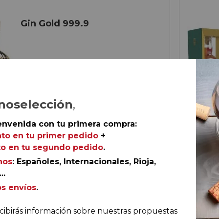
Gin Gold 999.9
noselección
,
envenida con tu primera compra:
to en tu primer pedido
+
o en tu segundo pedido
.
nos
: Españoles, Internacionales, Rioja,
..
€
48,
90
os envíos
.
cibirás información sobre nuestras propuestas