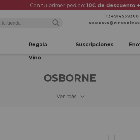
Con tu primer pedido:
10€ de descuento +
+34914539300
sociosvs@vinoselec
Buscar
Buscar
Regala
Suscripciones
Eno
Vino
OSBORNE
Ver más