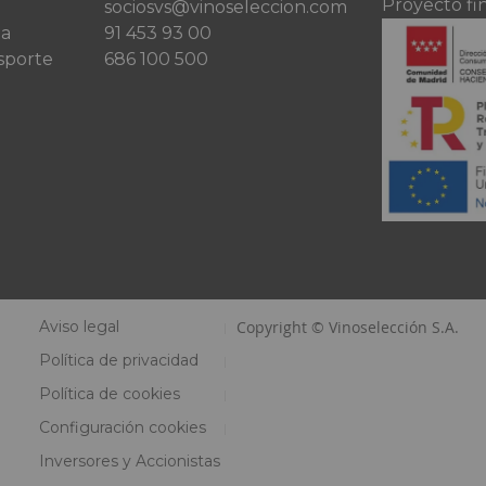
Proyecto fi
sociosvs@vinoseleccion.com
ta
91 453 93 00
sporte
686 100 500
Aviso legal
Copyright © Vinoselección S.A.
Política de privacidad
Política de cookies
Configuración cookies
Inversores y Accionistas