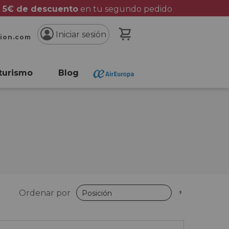
 5€ de descuento
en tu segundo pedido
Mi cesta
Iniciar sesión
cion.com
turismo
Blog
Fijar
Ordenar por
Dirección
Descende