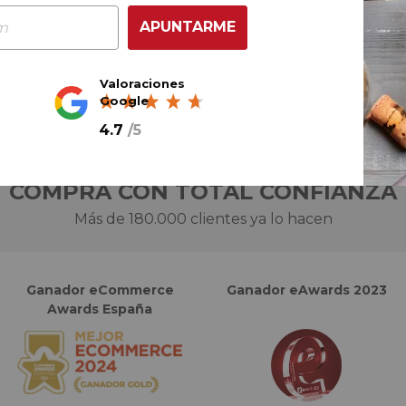
AÑADIR AL CARRITO
APUNTARME
Valoraciones
Google
4.7
/
5
COMPRA CON TOTAL CONFIANZA
Más de 180.000 clientes ya lo hacen
Ganador eCommerce
Ganador eAwards 2023
Awards España