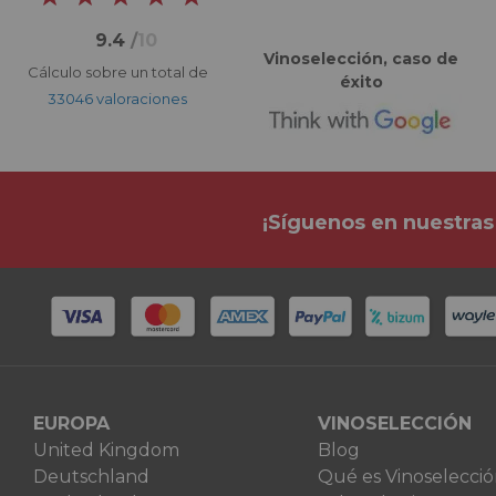
9.4
/
10
Vinoselección, caso de
Cálculo sobre un total de
éxito
33046 valoraciones
¡Síguenos en nuestras
EUROPA
VINOSELECCIÓN
United Kingdom
Blog
Deutschland
Qué es Vinoselecci