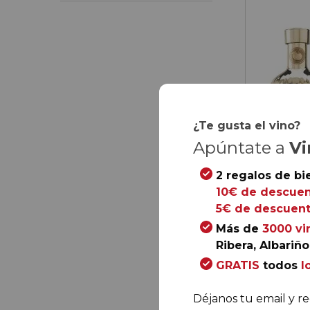
¿Te gusta el vino?
Apúntate a
Vi
2 regalos de bi
10€ de descuen
5€ de descuent
Más de
3000 vi
Ribera, Albariño.
32,
90
GRATIS
todos
l
Déjanos tu email y re