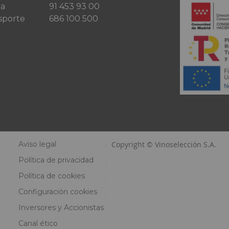
ta
91 453 93 00
sporte
686 100 500
Aviso legal
Copyright © Vinoselección S.A.
Política de privacidad
Política de cookies
Configuración cookies
Inversores y Accionistas
Canal ético