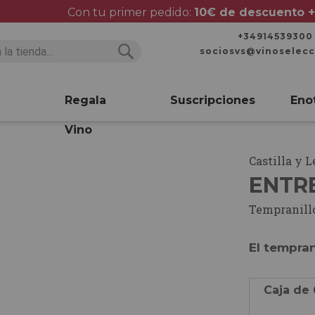
Con tu primer pedido:
10€ de descuento +
+34914539300
sociosvs@vinoselec
Buscar
Buscar
Regala
Suscripciones
Eno
Vino
Castilla y 
ENTR
Tempranill
El tempra
Caja de 