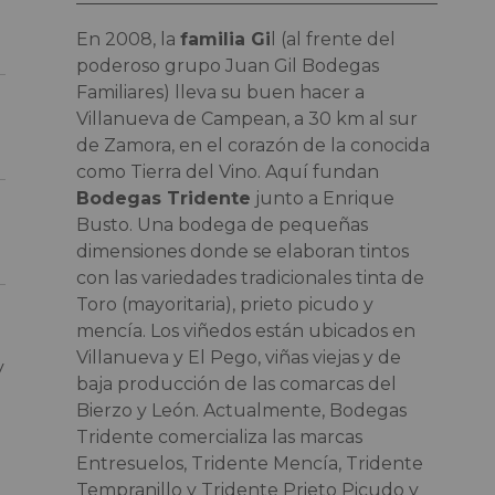
En 2008, la
familia Gi
l (al frente del
poderoso grupo Juan Gil Bodegas
Familiares) lleva su buen hacer a
Villanueva de Campean, a 30 km al sur
de Zamora, en el corazón de la conocida
como Tierra del Vino. Aquí fundan
Bodegas Tridente
junto a Enrique
Busto. Una bodega de pequeñas
dimensiones donde se elaboran tintos
con las variedades tradicionales tinta de
Toro (mayoritaria), prieto picudo y
mencía. Los viñedos están ubicados en
Villanueva y El Pego, viñas viejas y de
y
baja producción de las comarcas del
Bierzo y León. Actualmente, Bodegas
Tridente comercializa las marcas
Entresuelos, Tridente Mencía, Tridente
Tempranillo y Tridente Prieto Picudo y