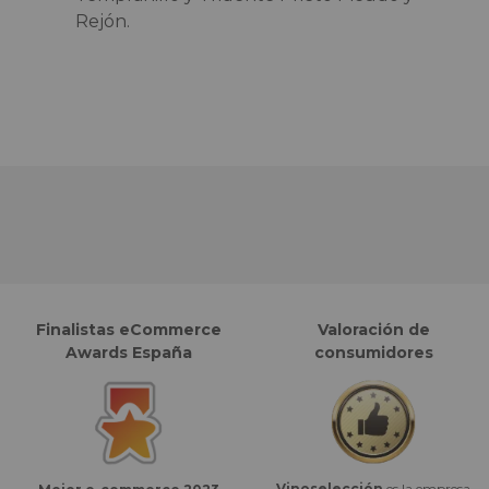
Rejón.
Finalistas eCommerce
Valoración de
Awards España
consumidores
Vinoselección
es la empresa