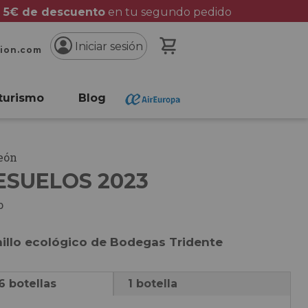
 5€ de descuento
en tu segundo pedido
Mi cesta
Iniciar sesión
cion.com
turismo
Blog
León
ESUELOS 2023
o
nillo ecológico de Bodegas Tridente
6 botellas
1 botella