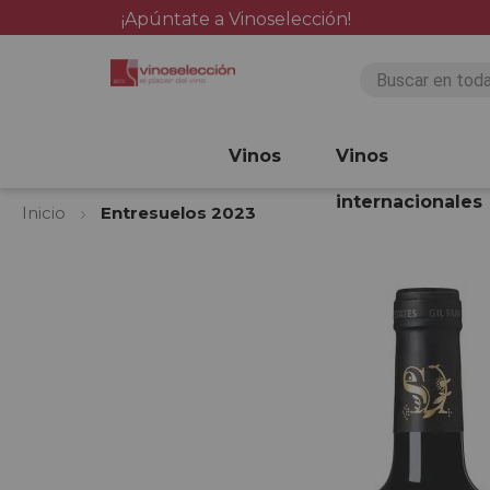
¡Apúntate a Vinoselección!
Vinos
Vinos
internacionales
Inicio
Entresuelos 2023
Saltar
al
final
de
la
galería
de
imágenes