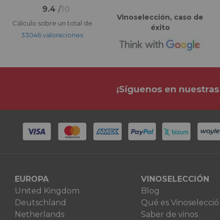
9.4
/
10
Vinoselección, caso de
Cálculo sobre un total de
éxito
33046 valoraciones
¡Síguenos en nuestras
EUROPA
VINOSELECCIÓN
United Kingdom
Blog
Deutschland
Qué es Vinoselecci
Netherlands
Saber de vinos