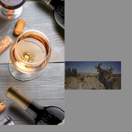
LA BODEGA
na
Bodega
Bodegas Tridente