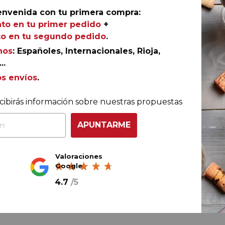
envenida con tu primera compra:
to en tu primer pedido
+
Ref.
AGR-DJ0158
o en tu segundo pedido
.
nos
: Españoles, Internacionales, Rioja,
..
os envíos
.
illo que Bodegas Tridente custodia en Villanueva de
ltivadas sobre suelos arenosos, estas viñas producen
cibirás información sobre nuestras propuestas
dos en depósitos de acero inoxidable. Seis meses en
nto goloso, complejo y equilibrado, con buen volumen y u
APUNTARME
, torrefactos, especias).
Valoraciones
Google
4.7
/
5