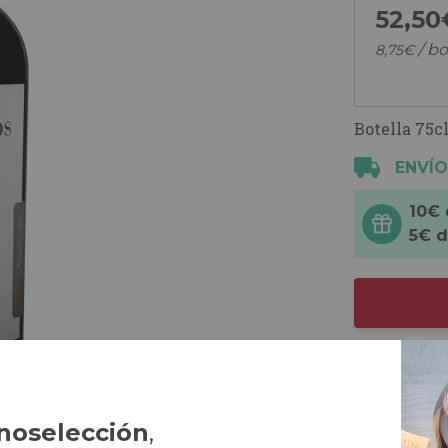
52,
50
/ bo
8,
75
€
Botella 75cl
ENVÍO
10€
5€ 
noselección
,