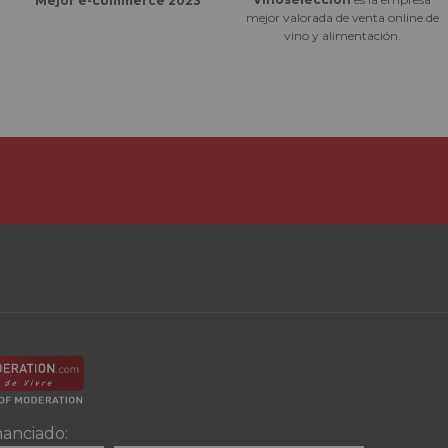
Mejor e-commerce 2023
mejor valorada de venta online de
vino y alimentación.
nanciado: