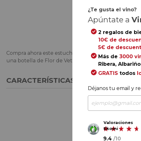
¿Te gusta el vino?
Apúntate a
Vi
Saltar
al
2 regalos de bi
comienzo
10€ de descuen
de
5€ de descuent
Compra ahora este estuche de madera formado por una
la
Más de
3000 vi
una botella de Flor de Vetus Verdejo.
galería
Ribera, Albariño.
de
GRATIS
todos
l
imágenes
CARACTERÍSTICAS GENERALES
Déjanos tu email y re
Valoraciones
Ekomi
9.4
/
10