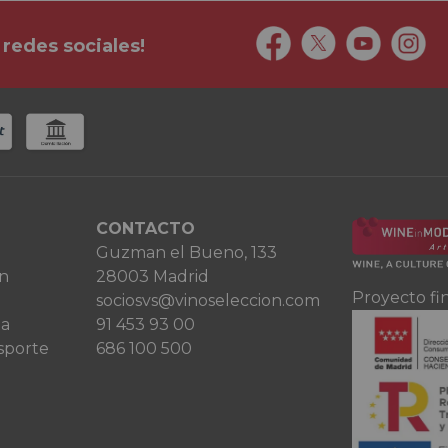
 redes sociales!
CONTACTO
Guzman el Bueno, 133
ón
28003 Madrid
Proyecto fi
sociosvs@vinoseleccion.com
ta
91 453 93 00
sporte
686 100 500