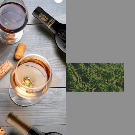
LA BODEGA
y
Bodega
Bodegas Vetus