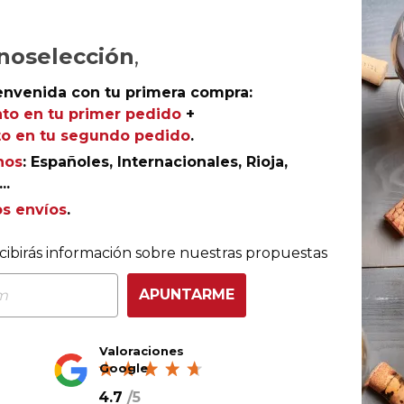
Ref.
AGR-DN0796
noselección
,
envenida con tu primera compra:
to en tu primer pedido
+
o en tu segundo pedido
.
 botella de Vatus, una botella de Flor de Vetus tinto 
nos
: Españoles, Internacionales, Rioja,
..
os envíos
.
cibirás información sobre nuestras propuestas
APUNTARME
Valoraciones
Google
4.7
/
5