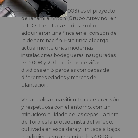
Bodegas Vetus
(2003) es el proyecto
de la famlia Antón (Grupo Artevino) en
la D.O. Toro. Para su desarrollo
adquirieron una finca en el corazón de
la denominación. Esta finca alberga
actualmente unas modernas
instalaciones bodegueras inauguradas
en 2008 y 20 hectáreas de viñas
divididas en 3 parcelas con cepas de
diferentes edades y marcos de
plantación.
Vetus aplica una viticultura de precisión
y respetuosa con el entorno, con un
minucioso cuidado de las cepas. La tinta
de Toro es la protagonista del viñedo,
cultivada en espaldera y limitada a bajos
rendimientos que rondan los 4.000 kg