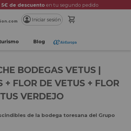
 5€ de descuento
en tu segundo pedido
Mi cesta
Iniciar sesión
cion.com
turismo
Blog
CHE BODEGAS VETUS |
 + FLOR DE VETUS + FLOR
ETUS VERDEJO
scindibles de la bodega toresana del Grupo