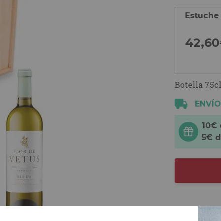
Estuche
42,
60
Botella 75cl
ENVÍO
10€
5€ 