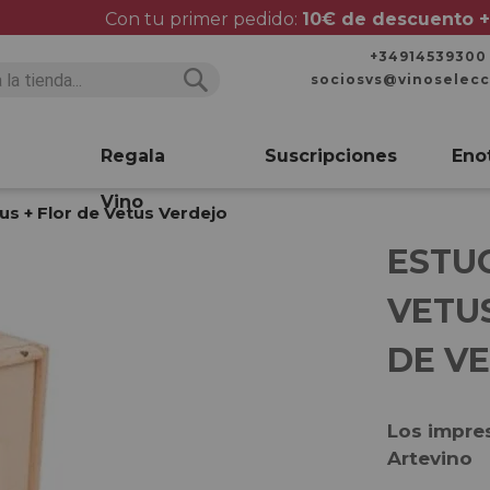
Con tu primer pedido:
10€ de descuento +
+34914539300
sociosvs@vinoselec
Buscar
Buscar
Regala
Suscripciones
Eno
Vino
us + Flor de Vetus Verdejo
ESTU
VETUS
DE V
Los impre
Artevino