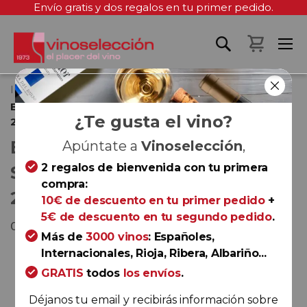
Envío gratis y dos regalos en tu primer pedido.
Mi cest
Inicio
Evening Land Vineyards Seven Springs Pinot Noir
¿Te gusta el vino?
2022
EVENING LAND VINEYARDS
Apúntate a
Vinoselección
,
2 regalos de bienvenida con tu primera
SEVEN SPRINGS PINOT NOIR
compra:
2022
10€ de descuento en tu primer pedido
+
5€ de descuento en tu segundo pedido
.
Oregon
Más de
3000 vinos
: Españoles,
Saltar
Internacionales, Rioja, Ribera, Albariño...
al
GRATIS
todos
los envíos
.
final
Déjanos tu email y recibirás información sobre
de