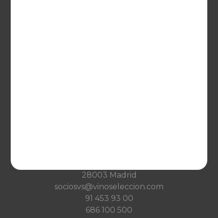
Netherlands
France
VINOSELECCIÓN
Blog
Qué es Vinoselección
Saber de vinos
Condiciones de venta
Condiciones de transporte
Ayuda
CONTACTO
Guzman el Bueno, 133
28003 Madrid
sociosvs@vinoseleccion.com
91 453 93 00
686 100 500