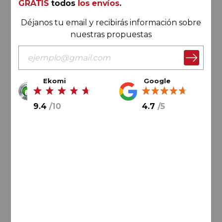
GRATIS
todos
los envíos
.
Azpilicueta Origen Crianza
2021
Déjanos tu email y recibirás información sobre
Bodegas Azpilicueta
nuestras propuestas
Ekomi
Google
9.4
/
10
4.7
/
5
75,
00
€
50,
00
€
8,
33
€
/ botella
AÑADIR AL CARRITO