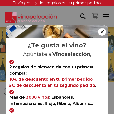
Envío gratis y dos regalos en tu primer pedido.
Mi cest
¿Te gusta el vino?
Apúntate a
Vinoselección
,
2 regalos de bienvenida con tu primera
compra:
Ver más
10€ de descuento en tu primer pedido
+
5€ de descuento en tu segundo pedido
.
Fi
Comprar por
Ordenar por
D
Más de
3000 vinos
: Españoles,
D
Internacionales, Rioja, Ribera, Albariño...
-33%
Rioja