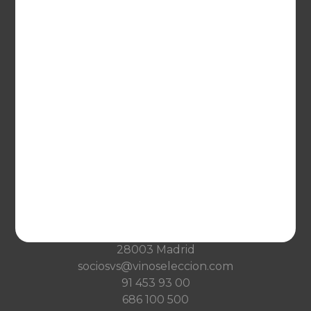
Netherlands
France
VINOSELECCIÓN
Blog
Qué es Vinoselección
Saber de vinos
Condiciones de venta
Condiciones de transporte
Ayuda
CONTACTO
Guzman el Bueno, 133
28003 Madrid
sociosvs@vinoseleccion.com
91 453 93 00
686 100 500