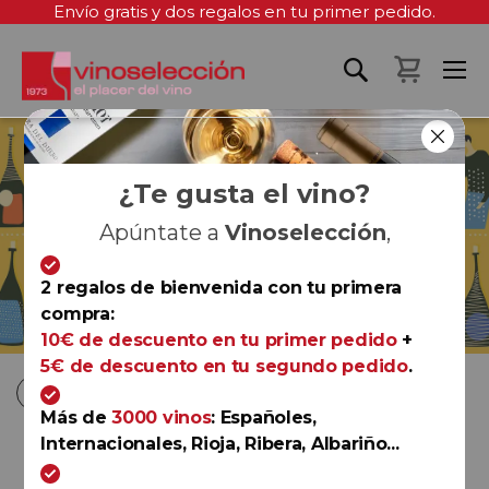
Envío gratis y dos regalos en tu primer pedido.
Mi cest
¿Te gusta el vino?
Apúntate a
Vinoselección
,
2 regalos de bienvenida con tu primera
compra:
Ver más
10€ de descuento en tu primer pedido
+
5€ de descuento en tu segundo pedido
.
Fi
Comprar por
Ordenar por
D
Más de
3000 vinos
: Españoles,
D
Internacionales, Rioja, Ribera, Albariño...
-35%
Rioja