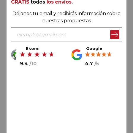
GRATIS
todos
los envíos
.
Don Jacobo Crianza 2023
Bodegas Corral
Déjanos tu email y recibirás información sobre
nuestras propuestas
Ekomi
Google
9.4
/
10
4.7
/
5
63,
00
€
40,
95
€
6,
83
€
/ botella
AÑADIR AL CARRITO