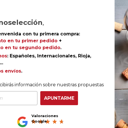
noselección
,
envenida con tu primera compra:
to en tu primer pedido
+
o en tu segundo pedido
.
O
nos
: Españoles, Internacionales, Rioja,
..
os envíos
.
-40%
Ribera del Duero
cibirás información sobre nuestras propuestas
Viña Pedrosa Colección 2024
Hermanos Pérez Pascuas
APUNTARME
Valoraciones
Google