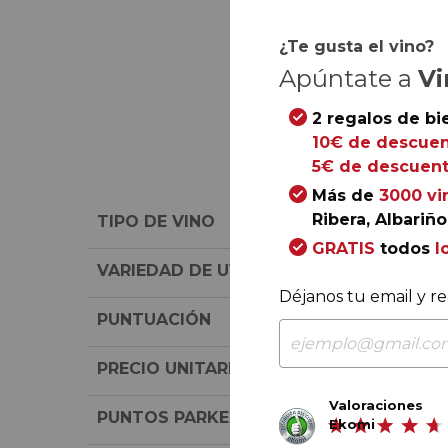
¿Te gusta el vino?
Apúntate a
Vi
2 regalos de bi
10€ de descuen
5€ de descuent
Más de
3000 vi
Ribera, Albariño.
TIPO DE VINO
GRATIS
todos
l
VARIEDAD DE UVA
Déjanos tu email y re
PUNTUACIÓN
PRECIO UNITARIO
Valoraciones
PUNTOS PARKER
Ekomi