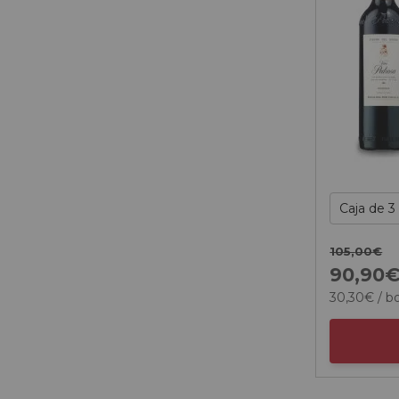
105,
00
€
90
,
90
30
,
30
€
/ bo