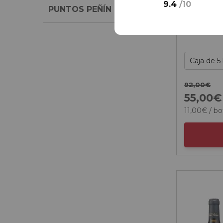
9.4
/
10
PUNTOS PEÑÍN
92,
00
€
55,
00
€
11,
00
€
/ bo