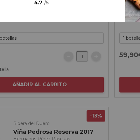
4.7
/
5
59,
90
tella
AÑADIR AL CARRITO
-13%
Ribera del Duero
Viña Pedrosa Reserva 2017
Hermanos Pérez Pascuas