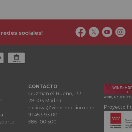
 redes sociales!
CONTACTO
Guzman el Bueno, 133
ón
28003 Madrid
Proyecto fi
sociosvs@vinoseleccion.com
ta
91 453 93 00
sporte
686 100 500