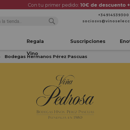
Con tu primer pedido:
10€ de descuento +
+34914539300
sociosvs@vinoselec
Buscar
Buscar
Regala
Suscripciones
Eno
Vino
Bodegas Hermanos Pérez Pascuas