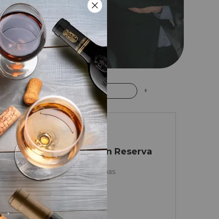
Fijar
rdenar por
Dirección
Descendente
Ribera del Duero
Viña Pedrosa Gran Reserva
2016
Hermanos Pérez Pascuas