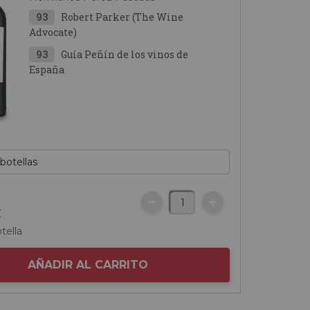
93
Robert Parker (The Wine
Advocate)
93
Guía Peñín de los vinos de
España
€
tella
AÑADIR AL CARRITO