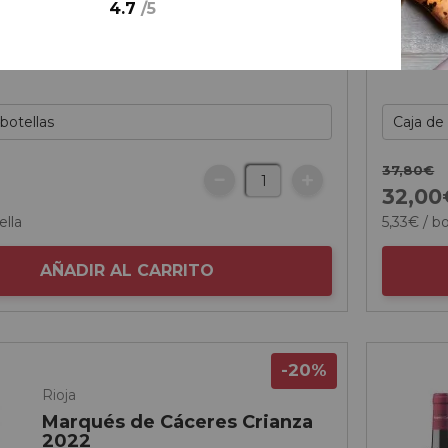
4.7
/
5
37,
80
€
€
32,
00
ella
5,
33
€
/ bo
AÑADIR AL CARRITO
-20%
Rioja
Marqués de Cáceres Crianza
2022