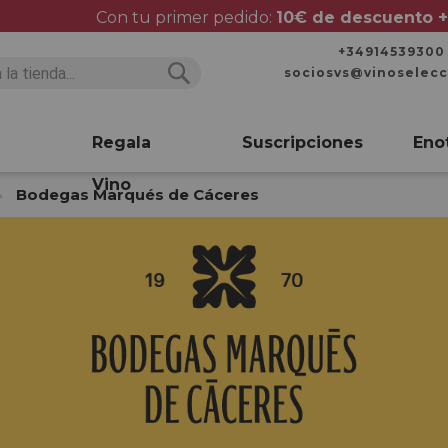
Con tu primer pedido:
10€ de descuento +
+34914539300
sociosvs@vinoselec
Buscar
Buscar
Regala
Suscripciones
Eno
Vino
Bodegas Marqués de Cáceres