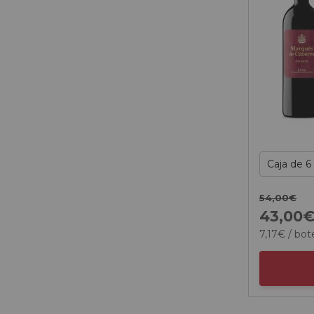
54,
00
€
43,
00
7,
17
€
/ bote