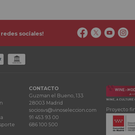
 redes sociales!
CONTACTO
Guzman el Bueno, 133
ón
28003 Madrid
Proyecto fi
sociosvs@vinoseleccion.com
ta
91 453 93 00
sporte
686 100 500