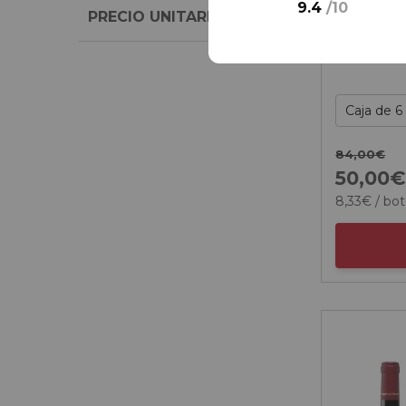
9.4
/
10
PRECIO UNITARIO
84,
00
€
50,
00
8,
33
€
/ bot