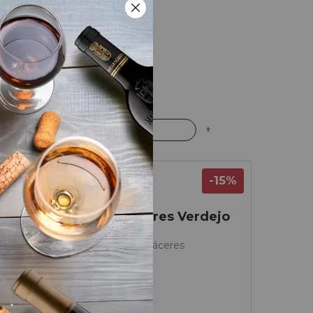
Fijar
rdenar por
Dirección
Descendente
-15%
Rueda
Marqués de Cáceres Verdejo
2025
Bodegas Marqués de Cáceres