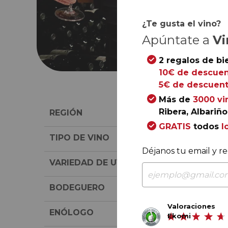
¿Te gusta el vino?
Apúntate a
Vi
2 regalos de bi
10€ de descuen
5€ de descuent
Más de
3000 vi
Ribera, Albariño.
REGIÓN
GRATIS
todos
l
TIPO DE VINO
Déjanos tu email y re
VARIEDAD DE UVA
BODEGUERO
Valoraciones
ENÓLOGO
Ekomi