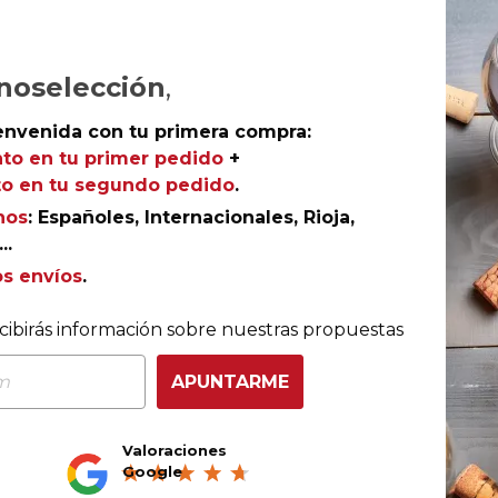
noselección
,
envenida con tu primera compra:
to en tu primer pedido
+
o en tu segundo pedido
.
O
nos
: Españoles, Internacionales, Rioja,
..
os envíos
.
-40%
Rioja
cibirás información sobre nuestras propuestas
Marqués de Cáceres Edición
Especial Reserva 2021
APUNTARME
Bodegas Marqués de Cáceres
Valoraciones
Google