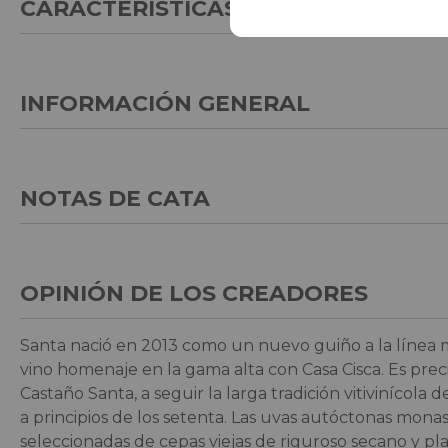
CARACTERÍSTICAS GENERALES
INFORMACIÓN GENERAL
NOTAS DE CATA
OPINIÓN DE LOS CREADORES
Santa nació en 2013 como un nuevo guiño a la línea m
vino homenaje en la gama alta con Casa Cisca. Es pre
Castaño Santa, a seguir la larga tradición vitivinícola
a principios de los setenta. Las uvas autóctonas mon
seleccionadas de cepas viejas de riguroso secano y pl