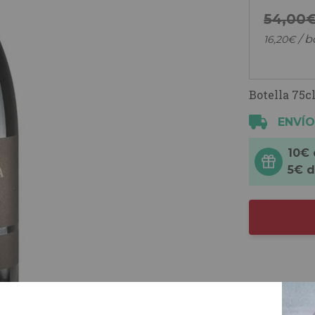
54,
00
/ b
16,
20
€
Botella 75cl
ENVÍO
10€
5€ 