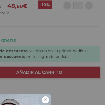
-10%
48,
€
€
60
otella
.
 GRATIS
 de descuento
se aplican en tu primer pedido +
de descuento
en tu segundo pedido
AÑADIR AL CARRITO