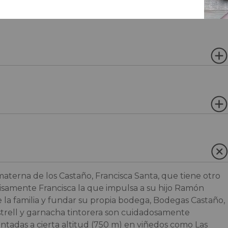
aterna de los Castaño, Francisca Santa, que tiene otro
cisamente Francisca la que impulsa a su hijo Ramón
 de la familia y fundar su propia bodega, Bodegas Castaño,
astrell y garnacha tintorera son cuidadosamente
antadas a cierta altitud (750 m) en viñedos como Las