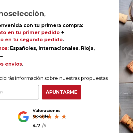
noselección
,
Ref.
AGR-224035R
envenida con tu primera compra:
to en tu primer pedido
+
o en tu segundo pedido
.
nos
: Españoles, Internacionales, Rioja,
ñol, Bodegas Castaño es una firma con una larga tradici
..
de la D.O. Yecla. Compruébalo con el limitado tinto,
San
os envíos
.
tintorera.
cibirás información sobre nuestras propuestas
APUNTARME
nsumo
tado hasta mediados de
Valoraciones
Google
4.7
/
5