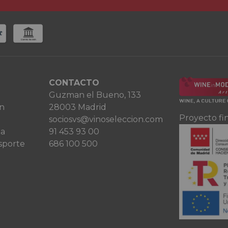
CONTACTO
Guzman el Bueno, 133
ón
28003 Madrid
Proyecto fi
sociosvs@vinoseleccion.com
ta
91 453 93 00
sporte
686 100 500