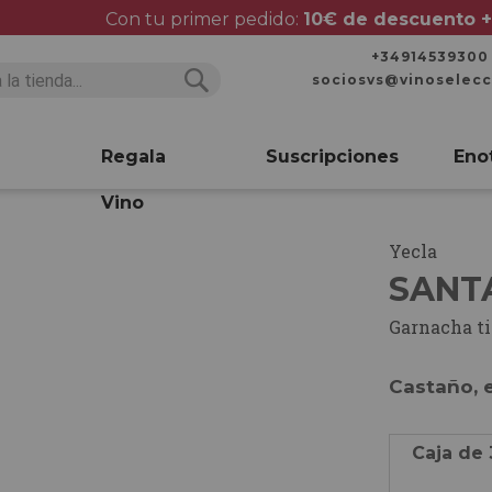
Con tu primer pedido:
10€ de descuento +
+34914539300
sociosvs@vinoselec
Buscar
Buscar
Regala
Suscripciones
Eno
Vino
Yecla
SANT
Garnacha ti
Castaño, e
Caja de 