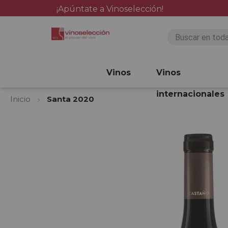
¡Apúntate a Vinoselección!
Vinos
Vinos
internacionales
Inicio
Santa 2020
Saltar
al
final
de
la
galería
de
imágenes