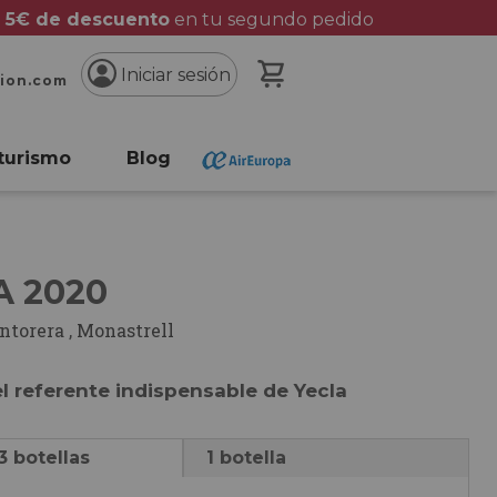
 5€ de descuento
en tu segundo pedido
Mi cesta
Iniciar sesión
cion.com
turismo
Blog
A 2020
ntorera
,
Monastrell
l referente indispensable de Yecla
3 botellas
1 botella