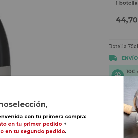
1 botella
44,
70
Botella 75cl
ENVÍO
10€
5€ 
noselección
,
envenida con tu primera compra:
to en tu primer pedido
+
o en tu segundo pedido
.