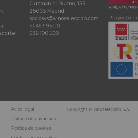
Guzman el Bueno, 133
ón
28003 Madrid
Proyecto fi
sociosvs@vinoseleccion.com
ta
91 453 93 00
sporte
686 100 500
Aviso legal
Copyright © Vinoselección S.A.
Política de privacidad
Política de cookies
Configuración cookies