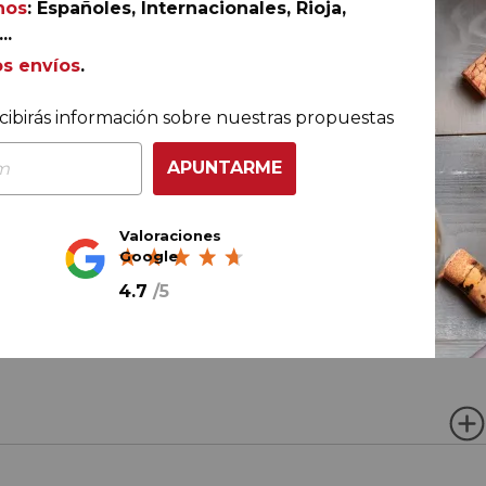
nos
: Españoles, Internacionales, Rioja,
..
Ref.
AGR-DV1723
os envíos
.
cibirás información sobre nuestras propuestas
APUNTARME
do a partir de los viñedos cultivados en costers y terraza
certado ensamblaje de cariñena y garnancha elaborado c
ta ideal para saborear la D.O.Q. Priorat.
Valoraciones
Google
4.7
/
5