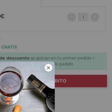
€
.
 GRATIS
 de descuento
se aplican en tu primer pedido +
de descuento
en tu segundo pedido
AÑADIR AL CARRITO