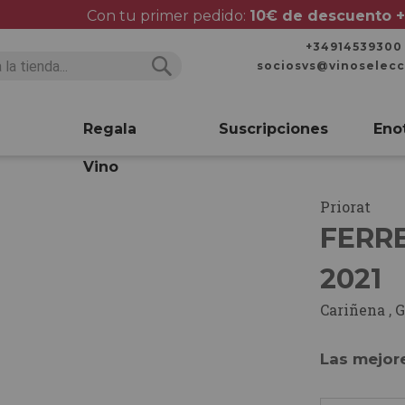
Con tu primer pedido:
10€ de descuento +
+34914539300
sociosvs@vinoselec
Buscar
Buscar
Regala
Suscripciones
Eno
Vino
Priorat
FERRE
2021
Cariñena
,
G
Las mejor