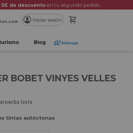
 5€ de descuento
en tu segundo pedido
Mi cesta
Iniciar sesión
cion.com
turismo
Blog
R BOBET VINYES VELLES
arnacha tinta
es tintas autóctonas