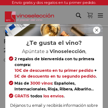
Envío gratis y dos regalos en tu primer pedido.
Mi cest
Inicio
Finca Moncloa Mágnum 2022
FINCA MONCLOA MÁGNUM
¿Te gusta el vino?
2022
Apúntate a
Vinoselección
,
2 regalos de bienvenida con tu primera
Cádiz
compra:
Saltar
10€ de descuento en tu primer pedido
+
al
5€ de descuento en tu segundo pedido
.
final
Más de
3000 vinos
: Españoles,
de
Internacionales, Rioja, Ribera, Albariño...
la
GRATIS
todos
los envíos
.
galería
de
Déjanos tu email y recibirás información sobre