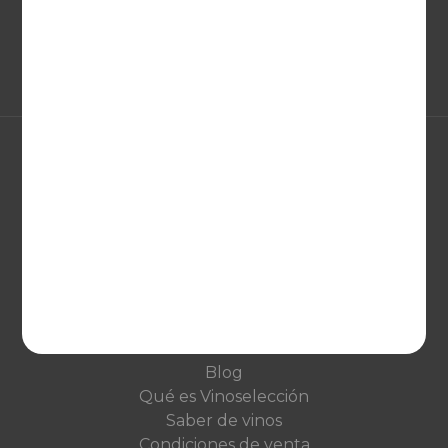
EUROPA
United Kingdom
Deutschland
Netherlands
France
VINOSELECCIÓN
Blog
Qué es Vinoselección
Saber de vinos
Condiciones de venta