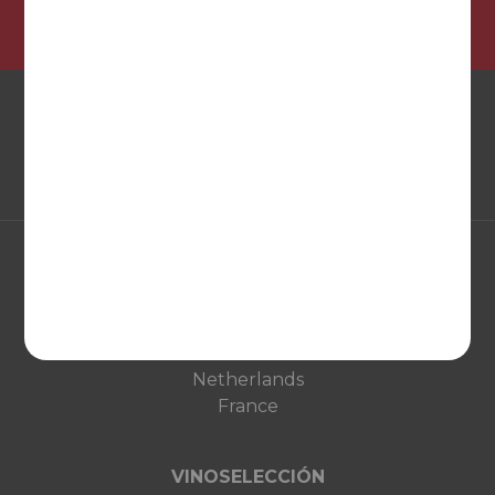
EUROPA
United Kingdom
Deutschland
Netherlands
France
VINOSELECCIÓN