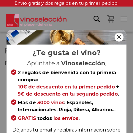
Envío gratis y dos regalos en tu primer pedido.
Mi cest
Inicio
Finca Teira 2023
FINCA TEIRA 2023
¿Te gusta el vino?
Ribeiro
Apúntate a
Vinoselección
,
2 regalos de bienvenida con tu primera
Saltar
compra:
al
10€ de descuento en tu primer pedido
+
final
5€ de descuento en tu segundo pedido
.
de
la
Más de
3000 vinos
: Españoles,
galería
Internacionales, Rioja, Ribera, Albariño...
de
GRATIS
todos
los envíos
.
imágenes
Déjanos tu email y recibirás información sobre