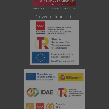
Proyecto financiado: